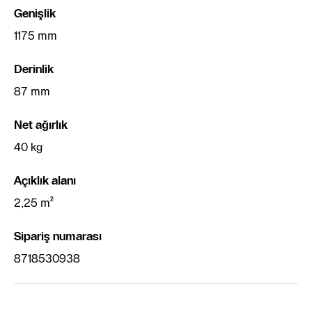
Genişlik
1175 mm
Derinlik
87 mm
Net ağırlık
40 kg
Açıklık alanı
2,25 m²
‌Sipariş numarası
8718530938