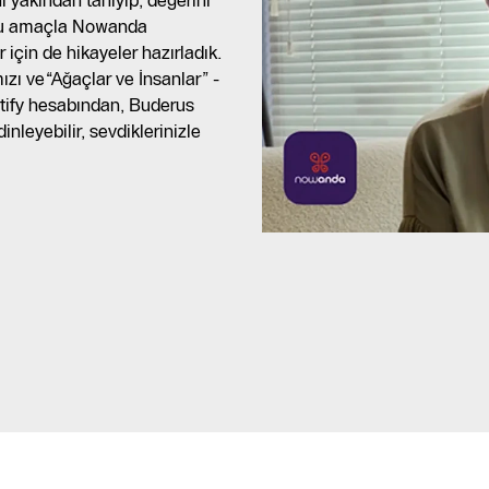
ı yakından tanıyıp, değerini
 Bu amaçla Nowanda
 için de hikayeler hazırladık.
ızı ve“Ağaçlar ve İnsanlar” -
otify hesabından, Buderus
leyebilir, sevdiklerinizle