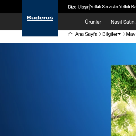
Yetkili Servisler
Yetkili Ba
Bize Ulaşın
Ürünler
Nasıl Satın 
Ana Sayfa
Bilgiler
Mav