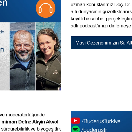
uzman konuklarımız Doç. Dr. 
altı dünyasının güzelliklerin
keyifli bir sohbet gerçekleşt
adlı podcast'imizi dinlemeye
Mavi Gezegenimizin Su Alt
i ve moderatörlüğünde
 mimarı Defne Akşin Akyol
sürdürebilirlik ve biyoçeşitlik