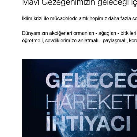
Mavi Gezegenimizin geleceği iç
korumak için harekete geçiyoruz.
İklim krizi ile mücadelede artık hepimiz daha fazla so
Siz de harekete geçin.
Dünyamızın akciğerleri ormanları - ağaçları - bitkiler
#MaviGezegenimizİçin
öğretmeli, sevdiklerimize anlatmalı - paylaşmalı, kor