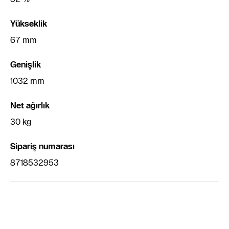
Yükseklik
67 mm
Genişlik
1032 mm
Net ağırlık
30 kg
‌Sipariş numarası
8718532953