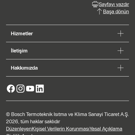
Sayfayı yazdır
Başa dönün
Hizmetler
İletişim
Hakkımızda
© Bosch Termoteknik Isıtma ve Klima Sanayi Ticaret A.Ş.
2026, tüm haklar saklıdır
Düzenleyen
Kişisel Verilerin Korunması
Yasal Açıklama
Teklif