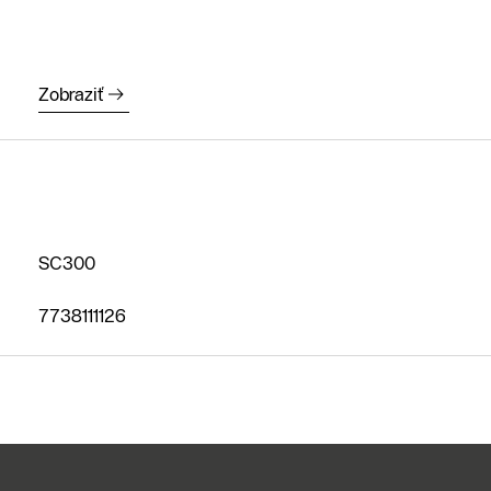
Kontaktný
formulár
Kontakné
Zobraziť
údaje
Nájsť
predajcu
alebo servis
SC300
7738111126