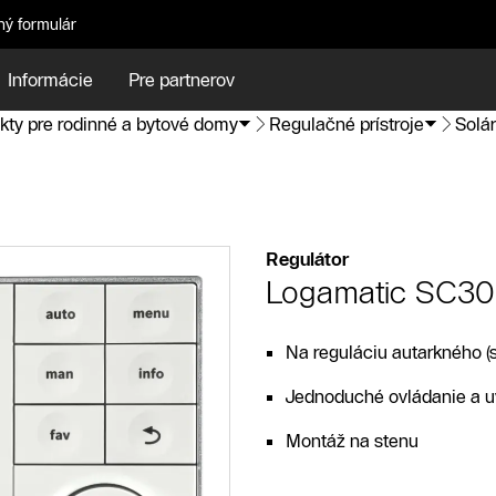
ný formulár
Informácie
Pre partnerov
kty pre rodinné a bytové domy
Regulačné prístroje
Solár
Regulátor
Logamatic SC3
Na reguláciu autarkného (
Jednoduché ovládanie a u
Montáž na stenu