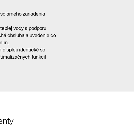
solárneho zariadenia
 teplej vody a podporu
chá obsluha a uvedenie do
ním.
displeji identické so
imalizačných funkcií
enty