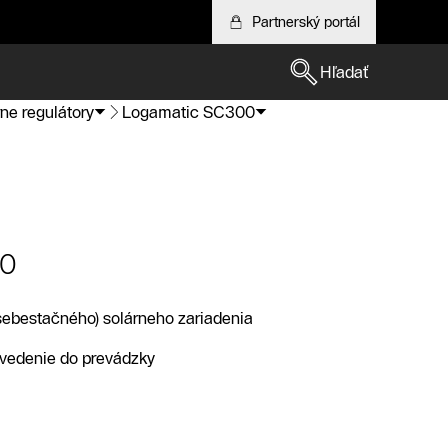
Partnerský portál
Hľadať
ne regulátory
Logamatic SC300
00
sebestačného) solárneho zariadenia
vedenie do prevádzky