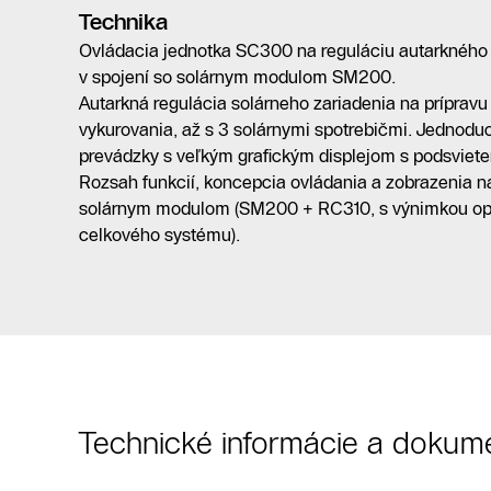
Technika
Ovládacia jednotka SC300 na reguláciu autarkného 
v spojení so solárnym modulom SM200.
Autarkná regulácia solárneho zariadenia na prípravu
vykurovania, až s 3 solárnymi spotrebičmi. Jednodu
prevádzky s veľkým grafickým displejom s podsviete
Rozsah funkcií, koncepcia ovládania a zobrazenia na 
solárnym modulom (SM200 + RC310, s výnimkou opt
celkového systému).
Technické informácie a dokum