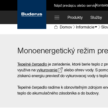
Kontakt
Nájsť predajcu alebo servis
Produkty
Služby
Domov
Informácie
Slo
Monoenergetický režim pr
Tepelné čerpadlo
je zariadenie, ktoré berie teplo z p
využíva na
vykurovanie
alebo ohrev vody. S pom
získanú energiu previesť do vykurovacej vody s teplo
Tepelné čerpadlo radíme k obnoviteľným zdrojom en
teplo do akumulačného zásobníka a do budovy.