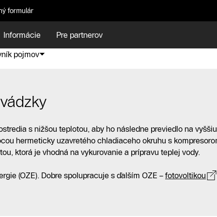
ný formulár
Informácie
Pre partnerov
vník pojmov
evádzky
rostredia s nižšou teplotou, aby ho následne previedlo na vyššiu
ocou hermeticky uzavretého chladiaceho okruhu s kompresoro
tou, ktorá je vhodná na vykurovanie a prípravu teplej vody.
ergie (OZE). Dobre spolupracuje s ďalším OZE –
fotovoltikou