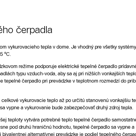
ého čerpadla
jom vykurovacieho tepla v dome. Je vhodný pre všetky systém
5 °C.
kovom režime podporuje elektrické tepelné čerpadlo prídavné
adlách typu vzduch-voda, aby sa aj pri nižších vonkajších tepl
 tepelné čerpadlo pri prevádzke v teplotnom rozmedzí do pribl
celkové vykurovacie teplo až po určitú stanovenú vonkajšiu tep
 sa vypne a vykurovanie bude zabezpečovať druhý zdroj tepla.
šej teploty vytvára potrebné teplo tepelné čerpadlo samostatne.
 klesne pod druhú hraničnú hodnotu, tepelné čerpadlo sa vypne
i bivalentnej alternatívnej prevádzke je podiel tepelného čerp