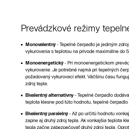
Prevádzkové režimy tepeln
Monovalentný
- Tepelné čerpadlo je jediným zdro
vykurovania s teplotou na prívode maximálne do 5
Monoenergetický
- Pri monoenergetickom prevádz
vykurovanie. Je potrebné najmä pri tepelných čerp
požadovaný vykurovací efekt. Väčšinu času funguje
zdroj tepla.
Bivalentný alternatívny
- Tepelné čerpadlo dodáva 
teplota klesne pod túto hodnotu, tepelné čerpadlo
Bivalentný paralelný
- Až po určitú hodnotu vonkaj
zapne aj druhý zdroj tepla. Ak vonkajšia teplota
tepla začne zabezpečovať druhý zdroj tepla. Oprot