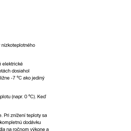
y nízkoteplotného
 elektrické
otách dosiahol
ižne -7 °C ako jediný
lotu (napr. 0 °C). Keď
 Pri znížení teploty sa
 a kompletnú dodávku
adla na ročnom výkone a