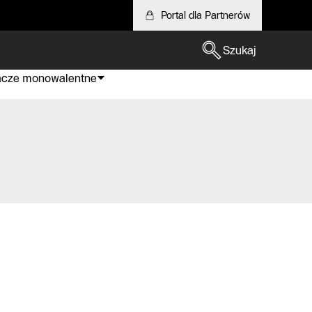
Portal dla Partnerów
Szukaj
acze monowalentne