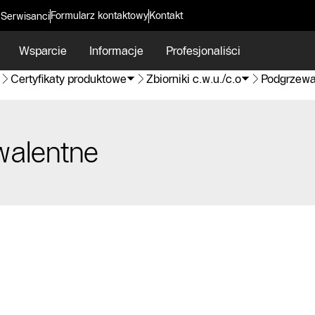
Formularz kontaktowy
Kontakt
 Serwisanci
Wsparcie
Informacje
Profesjonaliści
Certyfikaty produktowe
Zbiorniki c.w.u./c.o
Podgrzew
alentne