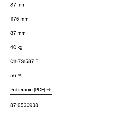
87 mm
1175 mm
Infolinia
87 mm
Formularz
40 kg
kontaktowy
Znajdź
011-7S1587 F
Autoryzowanego
Partnera
56 %
Pobieranie (PDF)
8718530938