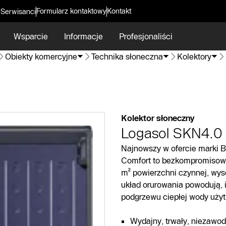
Formularz kontaktowy
Kontakt
 Serwisanci
Wsparcie
Informacje
Profesjonaliści
Obiekty komercyjne
Technika słoneczna
Kolektory
Kolektor słoneczny
Logasol SKN4.0
Najnowszy w ofercie marki B
Comfort to bezkompromisowa
m² powierzchni czynnej, wys
układ orurowania powodują, 
podgrzewu ciepłej wody uży
Wydajny, trwały, niezawod