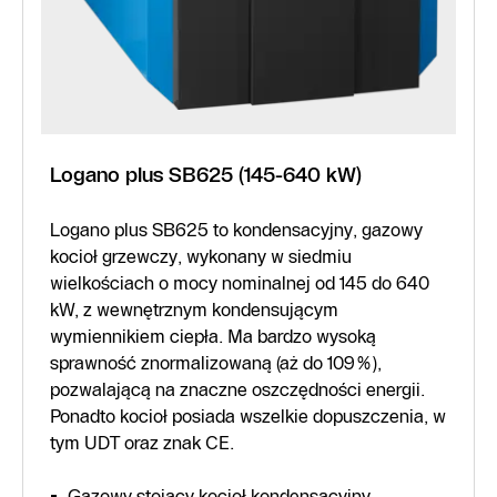
Logano plus SB625 (145-640 kW)
Logano plus SB625 to kondensacyjny, gazowy
kocioł grzewczy, wykonany w siedmiu
wielkościach o mocy nominalnej od 145 do 640
kW, z wewnętrznym kondensującym
wymiennikiem ciepła. Ma bardzo wysoką
sprawność znormalizowaną (aż do 109%),
pozwalającą na znaczne oszczędności energii.
Ponadto kocioł posiada wszelkie dopuszczenia, w
tym UDT oraz znak CE.
Gazowy stojący kocioł kondensacyjny