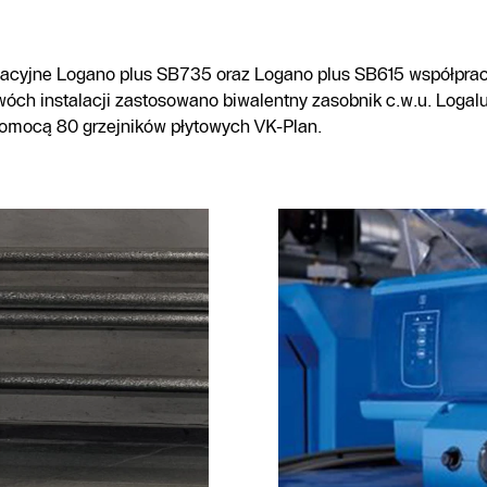
acyjne Logano plus SB735 oraz Logano plus SB615 współprac
óch instalacji zastosowano biwalentny zasobnik c.w.u. Logal
pomocą 80 grzejników płytowych VK-Plan.