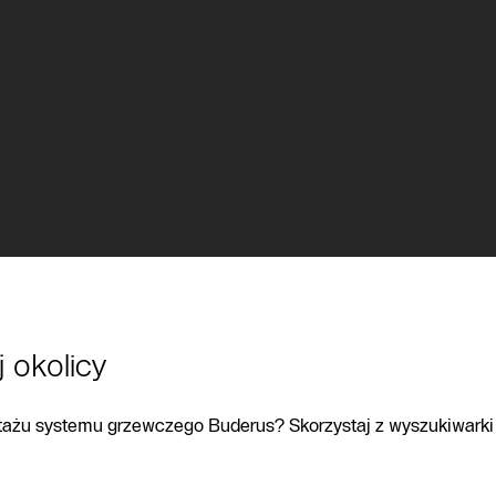
Infolinia
Formularz
kontaktowy
Znajdź
Autoryzowanego
Partnera
 okolicy
ntażu systemu grzewczego Buderus? Skorzystaj z wyszukiwarki