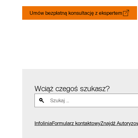
Umów bezpłatną konsultację z ekspertem
Wciąż czegoś szukasz?
Infolinia
Formularz kontaktowy
Znajdź Autoryzo