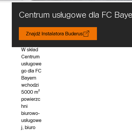
Centrum usługowe dla FC Baye
Opis obiektu
Znajdź Instalatora Buderus
W skład
Centrum
usługowe
go dla FC
Bayern
wchodzi
5000 m²
powierzc
hni
biurowo-
usługowe
j, biuro