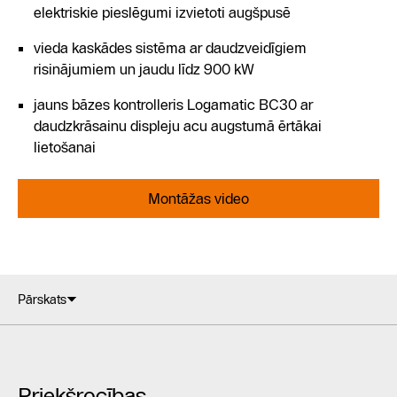
elektriskie pieslēgumi izvietoti augšpusē
vieda kaskādes sistēma ar daudzveidīgiem
risinājumiem un jaudu līdz 900 kW
jauns bāzes kontrolleris Logamatic BC30 ar
daudzkrāsainu displeju acu augstumā ērtākai
lietošanai
Montāžas video
Pārskats
Priekšrocības