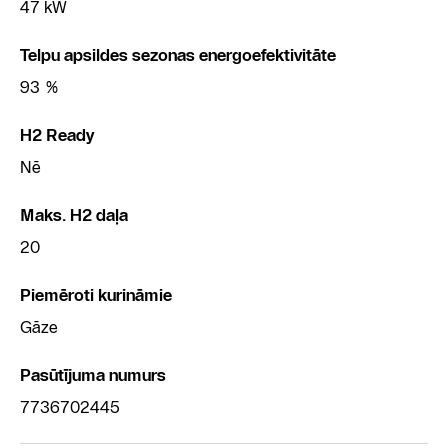
47 kW
Telpu apsildes sezonas energoefektivitāte
93 %
H2 Ready
Nē
Maks. H2 daļa
20
Piemēroti kurināmie
Gāze
Pasūtījuma numurs
7736702445