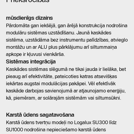
mūsdienīgs dizains
Pārdomāta gan iekšējā, gan ārējā konstrukcija nodrošina
modulāru sistēmas uzstādīšanu. Jaunā kaskādes
sistēma, uzstādāma bez instrumentu palīdzības, atvieglo
montāžu un ar ALU plus pārklājumu arī siltummaiņa
apkope ir kļuvusi vienkārša.
Sistēmas integrācija
Kaskādes sistēmas slēgumā ne tikai jauda ir lielāka, bet
pieaug arī efektivitāte, pateicoties katras atsevišķas
iekārtas augstai modulācijas pakāpei. Vēl efektīvāk
kaskāde darbojas savienojumā ar atjaunojamo enerģiju,
kā, piemēram, ar solārajām sistēmām vai siltumsūkni.
Karstā ūdens sagatavošana
Karstā ūdens tvertņu modeļi no Logalux SU300 līdz
SU1000 nodrošina nepieciešamo karstā ūdens