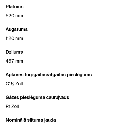
Platums
520 mm
Augstums
1120 mm
Dziļums
457 mm
Apkures turpgaitas/atgaitas pieslēgums
G1½ Zoll
Gāzes pieslēguma cauruļvads
R1 Zoll
Nominālā siltuma jauda