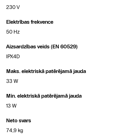
230 V
Elektrības frekvence
50 Hz
Aizsardzības veids (EN 60529)
IPX4D
Maks. elektriskā patērējamā jauda
33 W
Min. elektriskā patērējamā jauda
13 W
Neto svars
74,9 kg