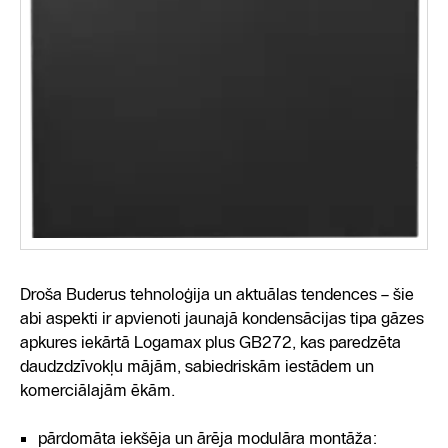
Droša Buderus tehnoloģija un aktuālas tendences – šie
abi aspekti ir apvienoti jaunajā kondensācijas tipa gāzes
apkures iekārtā Logamax plus GB272, kas paredzēta
daudzdzīvokļu mājām, sabiedriskām iestādem un
komerciālajām ēkām.
pārdomāta iekšēja un ārēja modulāra montāža: