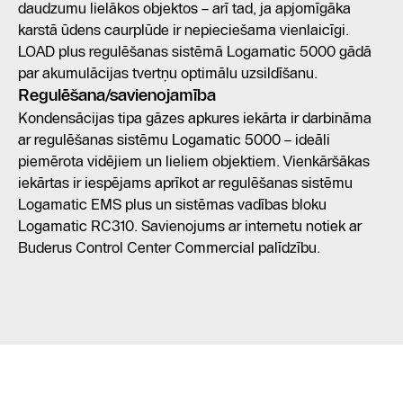
daudzumu lielākos objektos – arī tad, ja apjomīgāka
karstā ūdens caurplūde ir nepieciešama vienlaicīgi.
LOAD plus regulēšanas sistēmā Logamatic 5000 gādā
par akumulācijas tvertņu optimālu uzsildīšanu.
Regulēšana/savienojamība
Kondensācijas tipa gāzes apkures iekārta ir darbināma
ar regulēšanas sistēmu Logamatic 5000 – ideāli
piemērota vidējiem un lieliem objektiem. Vienkāršākas
iekārtas ir iespējams aprīkot ar regulēšanas sistēmu
Logamatic EMS plus un sistēmas vadības bloku
Logamatic RC310. Savienojums ar internetu notiek ar
Buderus Control Center Commercial palīdzību.