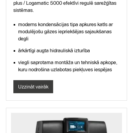
plus / Logamatic 5000 efektīvi regulē sarežģītas
sistēmas.
moderns kondensācijas tipa apkures katls ar
modulējošu gāzes iepriekšējas sajaukšanas
degli
ārkārtīgi augta hidrauliskā izturība
viegli saprotama montāža un tehniskā apkope,
kuru nodrošina uzlabotas piekļuves iespējas
Uzzināt vairāk