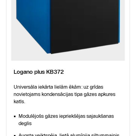
Logano plus KB372
Universāla iekārta lielām ēkām: uz grīdas
novietojams kondensācijas tipa gāzes apkures
katls.
Modulējošs gāzes iepriekšējas sajaukšanas
deglis
Augsta veiktspēja, lietā alumīnija siltummainis