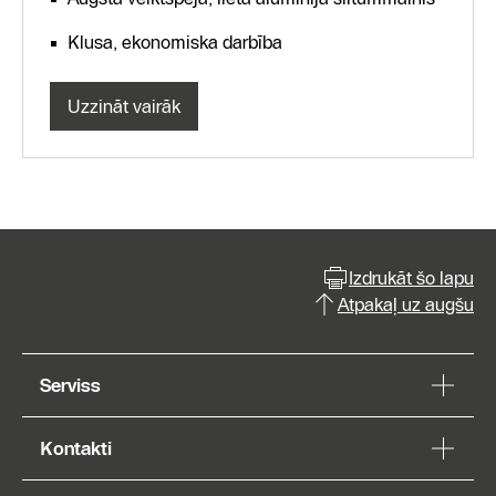
Klusa, ekonomiska darbība
Uzzināt vairāk
Izdrukāt šo lapu
Atpakaļ uz augšu
Serviss
Kontakti