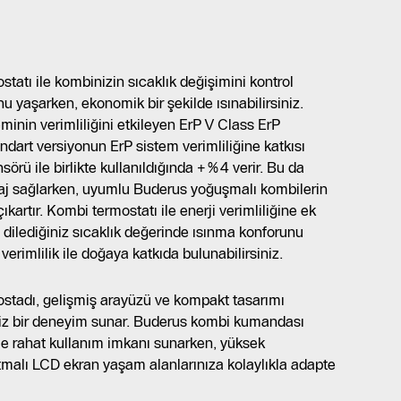
atı ile kombinizin sıcaklık değişimini kontrol
u yaşarken, ekonomik bir şekilde ısınabilirsiniz.
minin verimliliğini etkileyen ErP V Class ErP
tandart versiyonun ErP sistem verimliliğine katkısı
sörü ile birlikte kullanıldığında +%4 verir. Bu da
taj sağlarken, uyumlu Buderus yoğuşmalı kombilerin
ıkartır. Kombi termostatı ile enerji verimliliğine ek
n dilediğiniz sıcaklık değerinde ısınma konforunu
erimlilik ile doğaya katkıda bulunabilirsiniz.
tadı, gelişmiş arayüzü ve kompakt tasarımı
siz bir deneyim sunar. Buderus kombi kumandası
ile rahat kullanım imkanı sunarken, yüksek
tmalı LCD ekran yaşam alanlarınıza kolaylıkla adapte