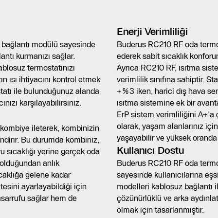
Enerji Verimliliği
bağlantı modülü sayesinde
Buderus RC210 RF oda termost
ntı kurmanızı sağlar.
ederek sabit sıcaklık konforun
blosuz termostatınızı
Ayrıca RC210 RF, ısıtma siste
n ısı ihtiyacını kontrol etmek
verimlilik sınıfına sahiptir. S
tatı ile bulunduğunuz alanda
+%3 iken, harici dış hava sen
nızı karşılayabilirsiniz.
ısıtma sistemine ek bir avan
ErP sistem verimliliğini A+'a ç
olarak, yaşam alanlarınız içi
 kombiye ileterek, kombinizin
yaşayabilir ve yüksek oranda v
ndirir. Bu durumda kombiniz,
Kullanıcı Dostu
uyu sıcaklığı yerine gerçek oda
olduğundan anlık
Buderus RC210 RF oda termos
ıcaklığa gelene kadar
sayesinde kullanıcılarına eş
sini ayarlayabildiği için
modelleri kablosuz bağlantı 
sarrufu sağlar hem de
çözünürlüklü ve arka aydınla
olmak için tasarlanmıştır.