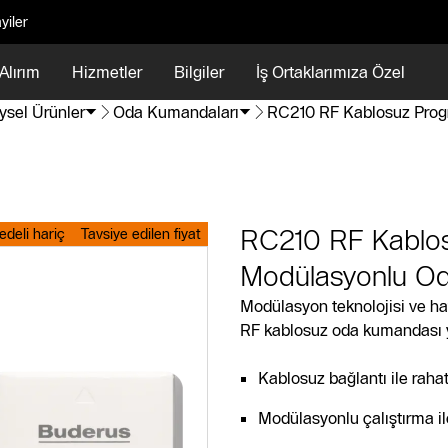
yiler
Alırım
Hizmetler
Bilgiler
İş Ortaklarımıza Özel
ysel Ürünler
Oda Kumandaları
RC210 RF Kablosuz Prog
RC210 RF Kablos
deli hariç
Tavsiye edilen fiyat
Modülasyonlu O
Modülasyon teknolojisi ve h
RF kablosuz oda kumandası ya
Kablosuz bağlantı ile raha
Modülasyonlu çalıştırma ile