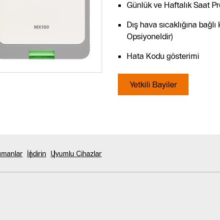
Günlük ve Haftalık Saat P
Dış hava sıcaklığına bağlı 
Opsiyoneldir)
Hata Kodu gösterimi
Yetkili Bayiler
ümanlar
İndirin
Uyumlu Cihazlar