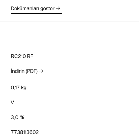
Dokümanları göster
RC210 RF
İndirin (PDF)
0,17 kg
V
3,0 %
7738113602