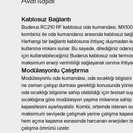
Avantajlar
Kablosuz Bağlantı
Buderus RC210 RF kablosuz oda kumandası, MX100 
kombiniz ile oda kumandanız arasında kablosuz bağla
Herhangi bir bağlantı kablosuna ihtiyaç duymadan ka
kullanma imkanı sunar. Bu sayede, dilediğiniz odanızı
için kullanabileceğiniz Buderus kablosuz oda termos
maksimum enerji verimliliği sağlayarak ısınma ihtiyacı
Modülasyonlu Çalıştırma
Modülasyonlu oda kumandası, oda sıcaklığı bilgisini
ne zaman çalışıp durması gerektiği konusunda yönle
oda sıcaklığı bilgisine sahip olabildiği için tesisat s
sıcaklığına göre modülasyon yapma imkanına sahip 
kapasitesini ayarlayabilir. Kombi, ortamda istenen s
maksimum seviyede çalışmak yerine çalışma kapasite
hem açma kapama esnasında harcanan enerjiden ta
çalışma ömrünü uzatır.