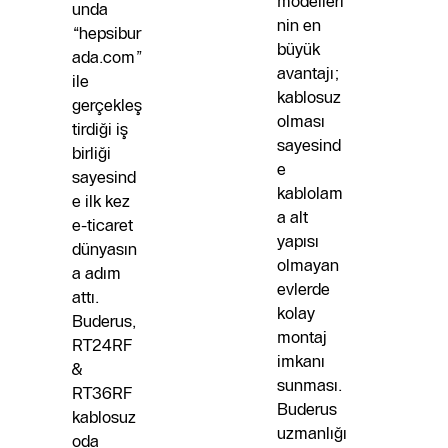
modelleri
unda
nin en
“hepsibur
büyük
ada.com”
avantajı;
ile
kablosuz
gerçekleş
olması
tirdiği iş
sayesind
birliği
e
sayesind
kablolam
e ilk kez
a alt
e-ticaret
yapısı
dünyasın
olmayan
a adım
evlerde
attı.
kolay
Buderus,
montaj
RT24RF
imkanı
&
sunması.
RT36RF
Buderus
kablosuz
uzmanlığı
oda