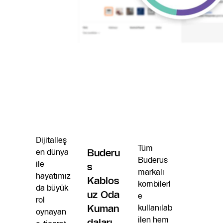
Dijitalleş
Tüm
en dünya
Buderu
Buderus
ile
s
markalı
hayatımız
Kablos
kombilerl
da büyük
uz Oda
e
rol
Kuman
kullanılab
oynayan
ilen hem
daları