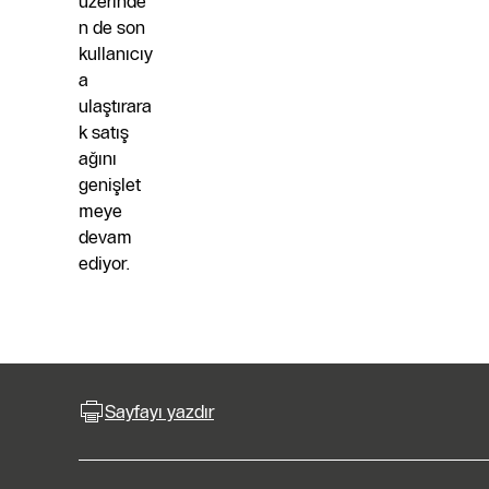
üzerinde
n de son
kullanıcıy
a
ulaştırara
k satış
ağını
genişlet
meye
devam
ediyor.
Sayfayı yazdır