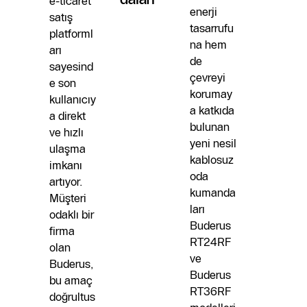
e-ticaret
enerji
satış
tasarrufu
platforml
na hem
arı
de
sayesind
çevreyi
e son
korumay
kullanıcıy
a katkıda
a direkt
bulunan
ve hızlı
yeni nesil
ulaşma
kablosuz
imkanı
oda
artıyor.
kumanda
Müşteri
ları
odaklı bir
Buderus
firma
RT24RF
olan
ve
Buderus,
Buderus
bu amaç
RT36RF
doğrultus