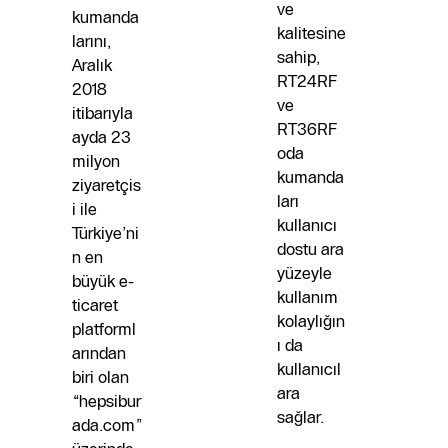
ve
kumanda
kalitesine
larını,
sahip,
Aralık
RT24RF
2018
ve
itibarıyla
RT36RF
ayda 23
oda
milyon
kumanda
ziyaretçis
ları
i ile
kullanıcı
Türkiye’ni
dostu ara
n en
yüzeyle
büyük e-
kullanım
ticaret
kolaylığın
platforml
ı da
arından
kullanıcıl
biri olan
ara
“hepsibur
sağlar.
ada.com”