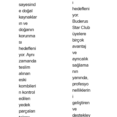
ı
sayesind
hedefleni
e doğal
yor.
kaynaklar
Buderus
ın ve
Star Club
doğanın
üyelere
korunma
birçok
sı
avantaj
hedefleni
ve
yor. Aynı
ayrıcalık
zamanda
sağlama
teslim
nın
alınan
yanında,
eski
profesyo
kombileri
nelliklerin
n kontrol
i
edilen
geliştiren
yedek
ve
parçaları
destekley