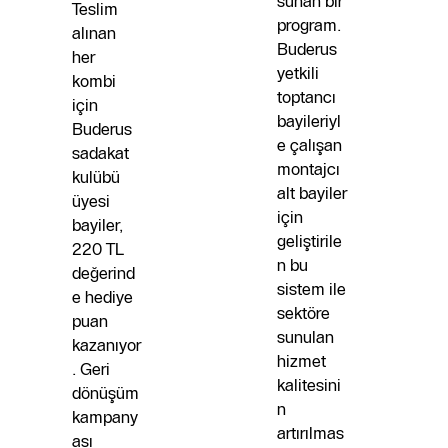
sunan bir
Teslim
program.
alınan
Buderus
her
yetkili
kombi
toptancı
için
bayileriyl
Buderus
e çalışan
sadakat
montajcı
kulübü
alt bayiler
üyesi
için
bayiler,
geliştirile
220 TL
n bu
değerind
sistem ile
e hediye
sektöre
puan
sunulan
kazanıyor
hizmet
. Geri
kalitesini
dönüşüm
n
kampany
artırılmas
ası