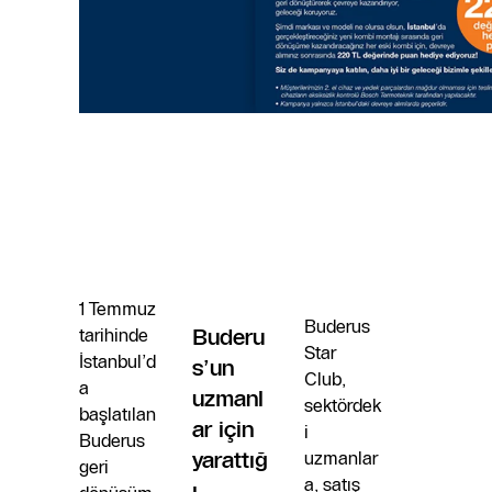
1 Temmuz
Buderus
tarihinde
Buderu
Star
İstanbul’d
s’un
Club,
a
uzmanl
sektördek
başlatılan
ar için
i
Buderus
yarattığ
uzmanlar
geri
a, satış
ı