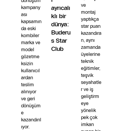
dönüşüm
ve
kampany
ayrıcalı
montaj
ası
klı bir
yaptıkça
kapsamın
dünya:
star puan
da eski
Buderu
kazandıra
kombiler
s Star
n, aynı
marka ve
zamanda
Club
model
üyelerine
gözetme
teknik
ksizin
eğitimler,
kullanıcıl
teşvik
ardan
seyahatle
teslim
r ve iş
alınıyor
geliştirm
ve geri
eye
dönüşüm
yönelik
e
pek çok
kazandırıl
imkan
ıyor.