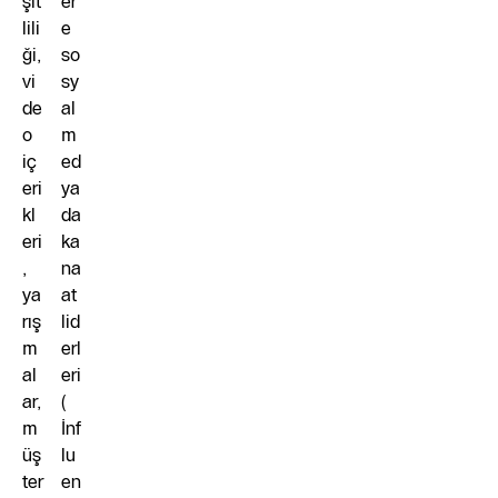
şit
er
lili
e
ği,
so
vi
sy
de
al
o
m
iç
ed
eri
ya
kl
da
eri
ka
,
na
ya
at
rış
lid
m
erl
al
eri
ar,
(
m
İnf
üş
lu
ter
en