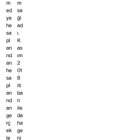
m
m
ed
sa
ya
ğl
he
ad
sa
ı.
pl
K
arı
as
nd
ım
an
2
he
01
sa
8
pl
iti
arı
ba
nd
ri
an
ile
ge
da
rç
ha
ek
ge
le
ni