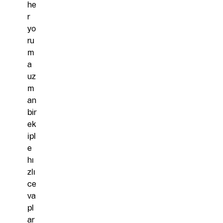
he
r
yo
ru
m
a
uz
m
an
bir
ek
ipl
e
hı
zlı
ce
va
pl
ar