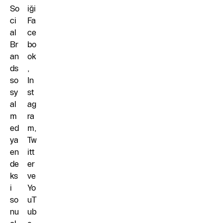
So
iği
ci
Fa
al
ce
Br
bo
an
ok
ds
,
so
In
sy
st
al
ag
m
ra
ed
m,
ya
Tw
en
itt
de
er
ks
ve
i
Yo
so
uT
nu
ub