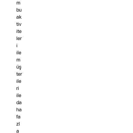
m
bu
ak
tiv
ite
ler
i
ile
m
üş
ter
ile
ri
ile
da
ha
fa
zl
a