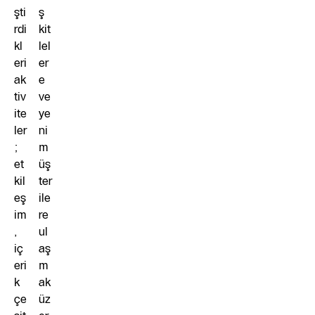
şti
ş
rdi
kit
kl
lel
eri
er
ak
e
tiv
ve
ite
ye
ler
ni
;
m
et
üş
kil
ter
eş
ile
im
re
,
ul
iç
aş
eri
m
k
ak
çe
üz