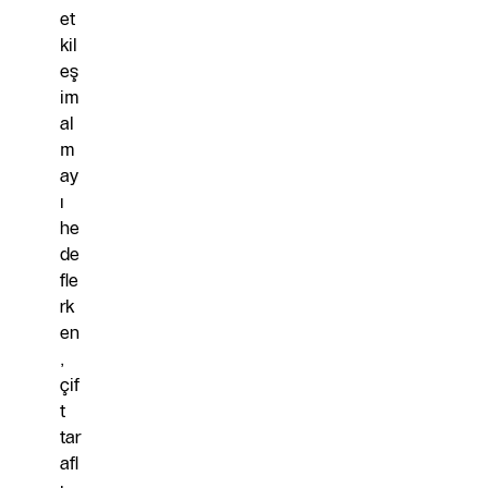
et
kil
eş
im
al
m
ay
ı
he
de
fle
rk
en
,
çif
t
tar
afl