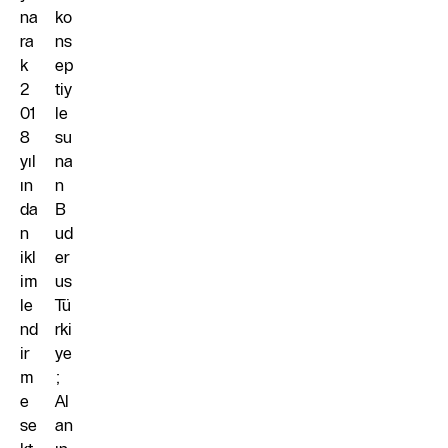
na
ko
ra
ns
k
ep
2
tiy
01
le
8
su
yıl
na
ın
n
da
B
n
ud
ikl
er
im
us
le
Tü
nd
rki
ir
ye
m
;
e
Al
se
an