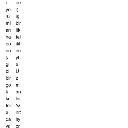
i
ce
yo
r)
ru
iş
ml
bir
arı
lik
na
tel
dö
ikl
nü
eri
ş
yl
gi
e
bi
U
bir
z
ço
m
k
an
kri
lar
ter
Ya
e
nıt
da
lıy
ya
or