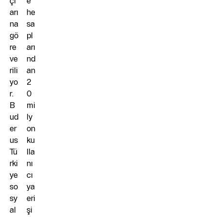
çl
e
arı
he
na
sa
gö
pl
re
arı
ve
nd
rili
an
yo
2
r.
0
B
mi
ud
ly
er
on
us
ku
Tü
lla
rki
nı
ye
cı
so
ya
sy
eri
al
şi