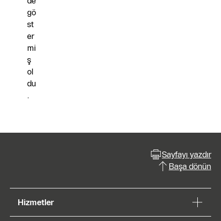
de
gö
st
er
mi
ş
ol
du
.
Sayfayı yazdır
Başa dönün
Hizmetler