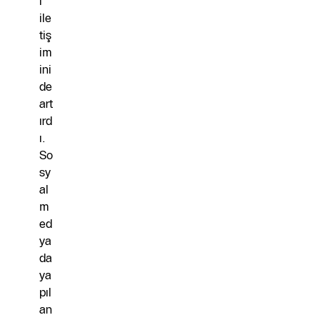
ı
ile
tiş
im
ini
de
art
ırd
ı.
So
sy
al
m
ed
ya
da
ya
pıl
an