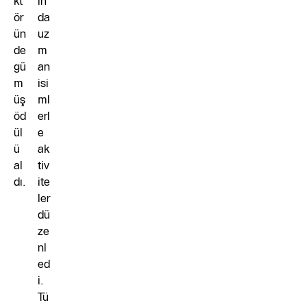
kt
ın
ör
da
ün
uz
de
m
gü
an
m
isi
üş
ml
öd
erl
ül
e
ü
ak
al
tiv
dı.
ite
ler
dü
ze
nl
ed
i.
Tü