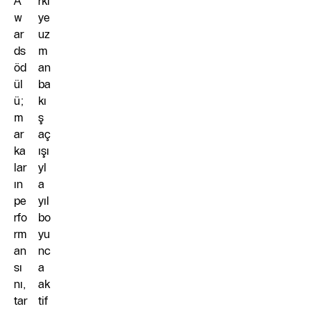
A
rki
w
ye
ar
uz
ds
m
öd
an
ül
ba
ü;
kı
m
ş
ar
aç
ka
ışı
lar
yl
ın
a
pe
yıl
rfo
bo
rm
yu
an
nc
sı
a
nı,
ak
tar
tif