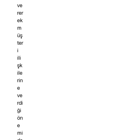
ve
rer
ek
m
üş
ter
i
ili
şk
ile
rin
e
ve
rdi
ği
ön
e
mi