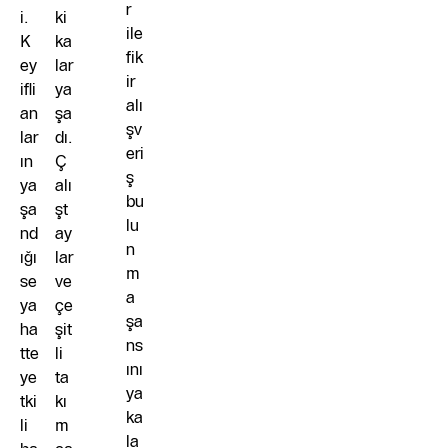
r
i.
ki
ile
K
ka
fik
ey
lar
ir
ifli
ya
alı
an
şa
şv
lar
dı.
eri
ın
Ç
ş
ya
alı
bu
şa
şt
lu
nd
ay
n
ığı
lar
m
se
ve
a
ya
çe
şa
ha
şit
ns
tte
li
ını
ye
ta
ya
tki
kı
ka
li
m
la