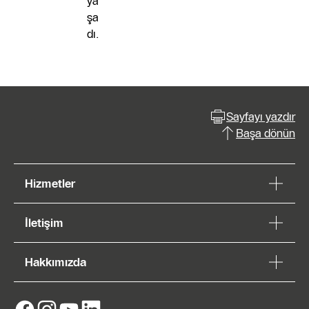
ya
şa
dı.
Sayfayı yazdır
Başa dönün
Hizmetler
İletişim
Hakkımızda