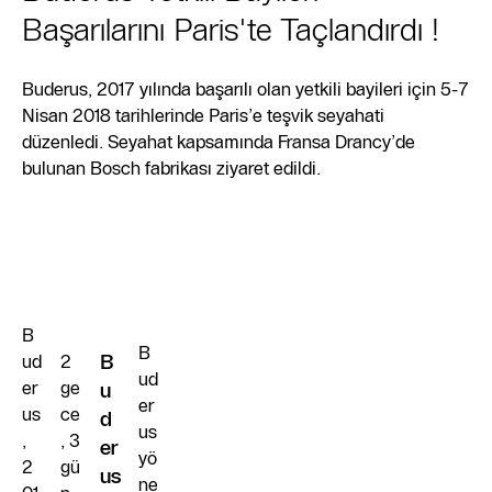
Başarılarını Paris'te Taçlandırdı !
Buderus, 2017 yılında başarılı olan yetkili bayileri için 5-7
Nisan 2018 tarihlerinde Paris’e teşvik seyahati
düzenledi. Seyahat kapsamında Fransa Drancy’de
bulunan Bosch fabrikası ziyaret edildi.
B
B
ud
2
B
ud
er
ge
u
er
us
ce
d
us
,
, 3
er
yö
2
gü
us
ne