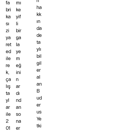
rı
fa
mı
ha
bri
ke
kk
ka
yif
ın
sı
li
da
zi
bir
de
ya
ga
ta
ret
la
ylı
ed
ye
bil
ile
m
gil
re
eğ
er
k,
ini
al
ça
n
an
lış
ar
B
ta
dı
ud
yl
nd
er
ar
an
us
ile
so
Ye
2
na
tki
01
er