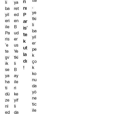
tte
rı
li
ya
,
nı
ba
ret
ye
yil
ed
P
tki
eri
en
ar
li
ile
B
is’
ba
Pa
ud
te
yil
ris
er
k
er
’e
us
ut
pe
te
Ye
la
k
şv
tki
dı
ço
ik
li
!
k
se
B
ko
ya
ay
nu
ha
ile
da
ti
ri
yö
dü
ke
ne
ze
yif
tic
nl
li
ile
ed
da