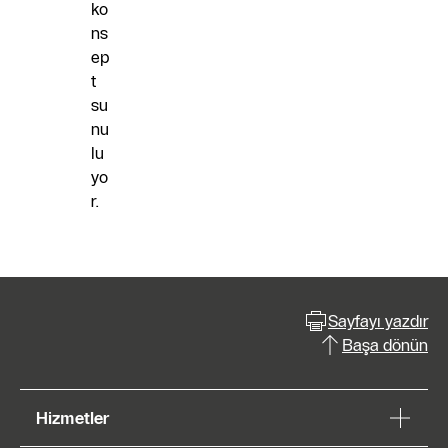
ko
ns
ep
t
su
nu
lu
yo
r.
Sayfayı yazdır
Başa dönün
Hizmetler