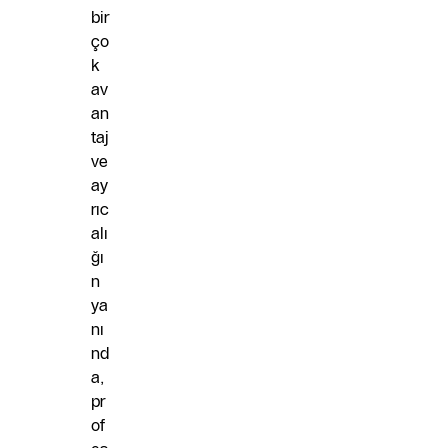
bir
ço
k
av
an
taj
ve
ay
rıc
alı
ğı
n
ya
nı
nd
a,
pr
of