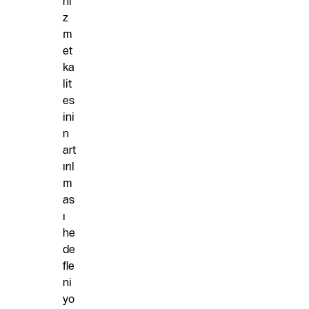
hi
z
m
et
ka
lit
es
ini
n
art
ırıl
m
as
ı
he
de
fle
ni
yo