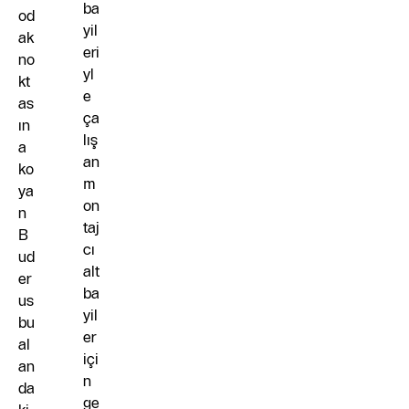
ba
od
yil
ak
eri
no
yl
kt
e
as
ça
ın
lış
a
an
ko
m
ya
on
n
taj
B
cı
ud
alt
er
ba
us
yil
bu
er
al
içi
an
n
da
ge