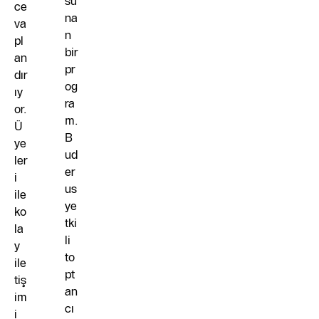
su
ce
na
va
n
pl
bir
an
pr
dır
og
ıy
ra
or.
m.
Ü
B
ye
ud
ler
er
i
us
ile
ye
ko
tki
la
li
y
to
ile
pt
tiş
an
im
cı
i