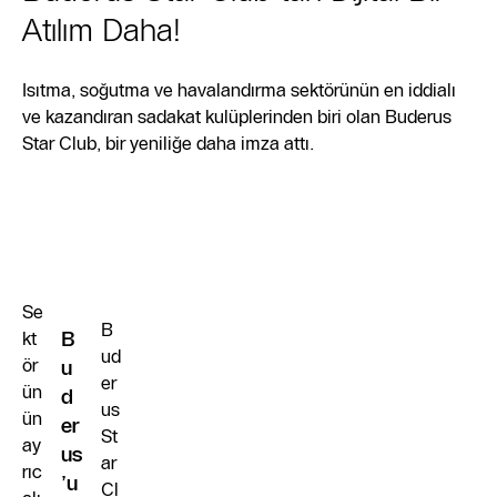
Atılım Daha!
Isıtma, soğutma ve havalandırma sektörünün en iddialı
ve kazandıran sadakat kulüplerinden biri olan Buderus
Star Club, bir yeniliğe daha imza attı.
Se
B
kt
B
ud
ör
u
er
ün
d
us
ün
er
St
ay
us
ar
rıc
’u
Cl