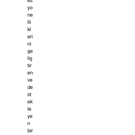
es
yo
ne
lli
kl
eri
ni
ge
liş
tir
en
ve
de
st
ek
le
ye
n
bir