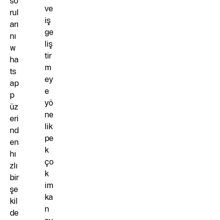
so
ve
rul
iş
arı
ge
nı
liş
w
tir
ha
m
ts
ey
ap
e
p
yö
üz
ne
eri
lik
nd
pe
en
k
hı
ço
zlı
k
bir
im
şe
ka
kil
n
de