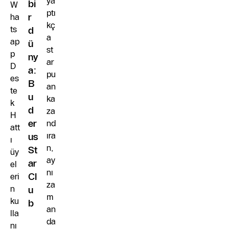
ya
bi
W
ptı
ha
r
kç
ts
d
a
ap
ü
st
p
ny
ar
D
a:
pu
es
B
an
te
u
ka
k
d
za
H
er
nd
att
ıra
us
ı
n,
St
üy
ay
ar
el
nı
eri
Cl
za
n
u
m
ku
b
an
lla
da
nı