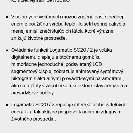
kompletnej stanice KS0105
V solárnych systémoch možno značnú časť slnečnej
energie použiť na výrobu tepla. To šetrí cenné palivo a
menej emisií znečisťujúcich látok, ktoré výrazne
znižujú životné prostredie.
Ovládanie funkcií Logamatic SC20 / 2 je vďaka
digitálnemu displeju a otočnému gombíku
mimoriadne jednoduché: podsvietený LCD
segmentový displej zobrazuje animovaný systémový
piktogram s aktuálnymi prevádzkovými parametrami,
ako sú teploty v zásobníku a kolektore, stav čerpadla a
prevádzkové hodiny.
Logamatic SC20 / 2 reguluje interakciu obnoviteľných
energií - a tak aktívne prispieva k ochrane zdrojov a
životného prostredia.