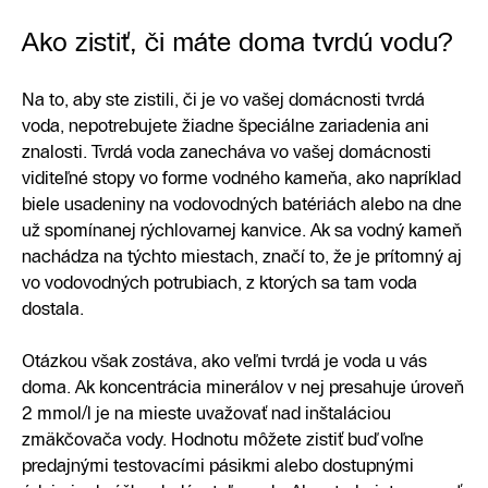
Ako zistiť, či máte doma tvrdú vodu?
Na to, aby ste zistili, či je vo vašej domácnosti tvrdá
voda, nepotrebujete žiadne špeciálne zariadenia ani
znalosti. Tvrdá voda zanecháva vo vašej domácnosti
viditeľné stopy vo forme vodného kameňa, ako napríklad
biele usadeniny na vodovodných batériách alebo na dne
už spomínanej rýchlovarnej kanvice. Ak sa vodný kameň
nachádza na týchto miestach, značí to, že je prítomný aj
vo vodovodných potrubiach, z ktorých sa tam voda
dostala.
Otázkou však zostáva, ako veľmi tvrdá je voda u vás
doma. Ak koncentrácia minerálov v nej presahuje úroveň
2 mmol/l je na mieste uvažovať nad inštaláciou
zmäkčovača vody. Hodnotu môžete zistiť buď voľne
predajnými testovacími pásikmi alebo dostupnými