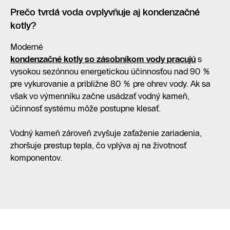
Prečo tvrdá voda ovplyvňuje aj kondenzačné
kotly?
Moderné
kondenzačné kotly so zásobníkom vody pracujú
s
vysokou sezónnou energetickou účinnosťou nad 90 %
pre vykurovanie a približne 80 % pre ohrev vody. Ak sa
však vo výmenníku začne usádzať vodný kameň,
účinnosť systému môže postupne klesať.
Vodný kameň zároveň zvyšuje zaťaženie zariadenia,
zhoršuje prestup tepla, čo vplýva aj na životnosť
komponentov.