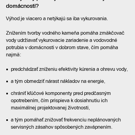
domácnosti?
Výhod je viacero a netýkajú sa iba vykurovania.
Znížením tvorby vodného kameňa pomáha zmäkčovač
vody udržiavať vykurovacie zariadenie a vodovodné
potrubia v domácnosti v dobrom stave, čím pomáha
najmä:
predchádzať zníženiu efektivity kúrenia a ohrevu vody,
a tým obmedziť nárast nákladov na energie,
chrániť kľúčové komponenty pred predčasným
opotrebením, čím prispieva k dosiahnutiu ich
maximálnej projektovanej životnosti,
a tým pomáhať znižovať frekvenciu neplánovaných
servisných zásahov spôsobených zavápnením.