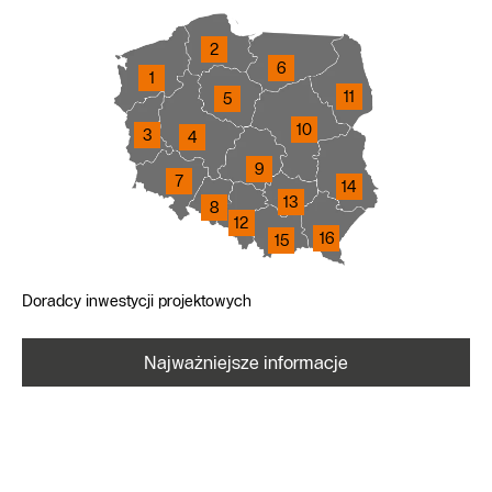
2
6
1
11
5
10
3
4
9
7
14
13
8
12
16
15
Doradcy inwestycji projektowych
Najważniejsze informacje