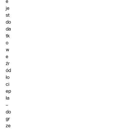
e
je
st
do
da
tk
o
w
e
źr
ód
ło
ci
ep
ła
–
do
gr
ze