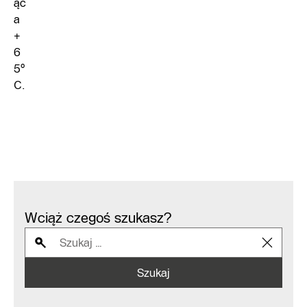
ąc
a
+
6
5°
C.
Wciąż czegoś szukasz?
Szukaj