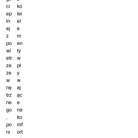
ci
ko
ep
lei
ln
el
ej
e
z
m
po
en
wi
ty
etr
w
za
pł
ze
y
w
w
nę
aj
trz
ąc
ne
e
go
na
,
ko
po
mf
ni
ort