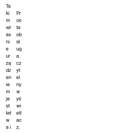
Ta
ki
Pr
m
os
wł
ta
as
ob
ni
sł
e
ug
ur
a,
zą
cz
dz
yt
en
el
ie
ny
m
w
je
yś
st
wi
łat
etl
w
ac
a i
z,