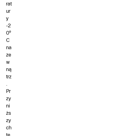
rat
ur
y
-2
0°
C
na
ze
w
ną
trz
.
Pr
zy
ni
żs
zy
ch
te