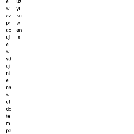
e
uż
w
yt
aż
ko
pr
w
ac
an
uj
ia.
e
w
yd
aj
ni
e
na
w
et
do
te
m
pe