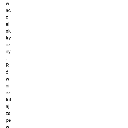
w
ac
z
el
ek
try
cz
ny
.
R
ó
w
ni
eż
tut
aj
za
pe
w