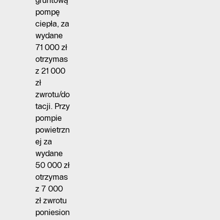
gruntową
pompę
ciepła, za
wydane
71 000 zł
otrzymas
z 21 000
zł
zwrotu/do
tacji. Przy
pompie
powietrzn
ej za
wydane
50 000 zł
otrzymas
z 7 000
zł zwrotu
poniesion