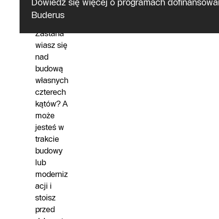
O programie
Dowiedz się więcej o programach dofinansowa
Buderus
Zastana
wiasz się
nad
budową
własnych
czterech
kątów? A
może
jesteś w
trakcie
budowy
lub
moderniz
acji i
stoisz
przed