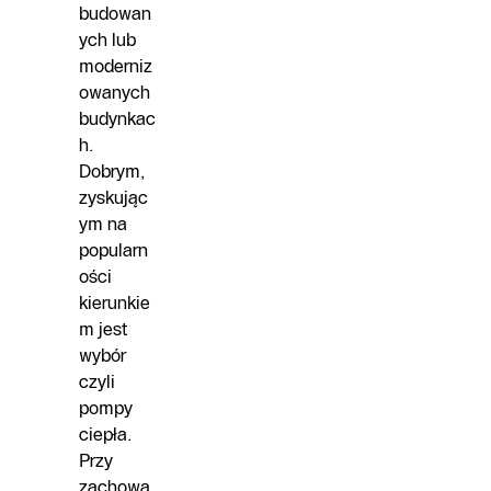
budowan
ych lub
moderniz
owanych
budynkac
h.
Dobrym,
zyskując
ym na
popularn
ości
kierunkie
m jest
wybór
czyli
pompy
ciepła.
Przy
zachowa