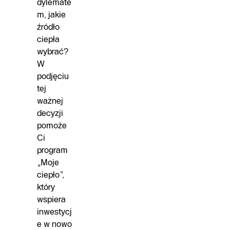
dylemate
m, jakie
źródło
ciepła
wybrać?
W
podjęciu
tej
ważnej
decyzji
pomoże
Ci
program
„Moje
ciepło”,
który
wspiera
inwestycj
e w nowo