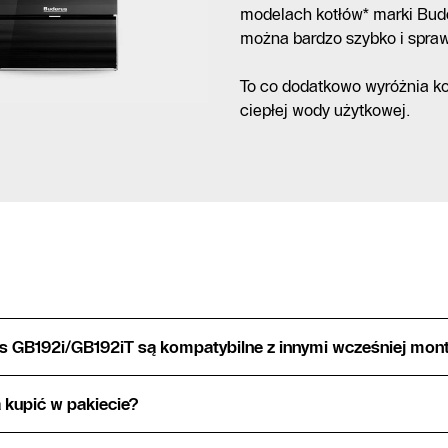
modelach kotłów* marki Bude
można bardzo szybko i spraw
To co dodatkowo wyróżnia ko
ciepłej wody użytkowej.
us GB192i/GB192iT są kompatybilne z innymi wcześniej mo
kupić w pakiecie?