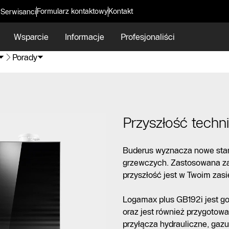
Formularz kontaktowy
Kontakt
 Serwisanci
Wsparcie
Informacje
Profesjonaliści
Porady
Przyszłość techn
Buderus wyznacza nowe stan
grzewczych. Zastosowana z
przyszłość jest w Twoim zasi
Logamax plus GB192i jest got
oraz jest również przygotowa
przyłącza hydrauliczne, gazu