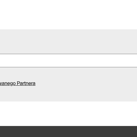
Infolinia
Formularz
kontaktowy
Znajdź
Autoryzowanego
Partnera
wanego Partnera