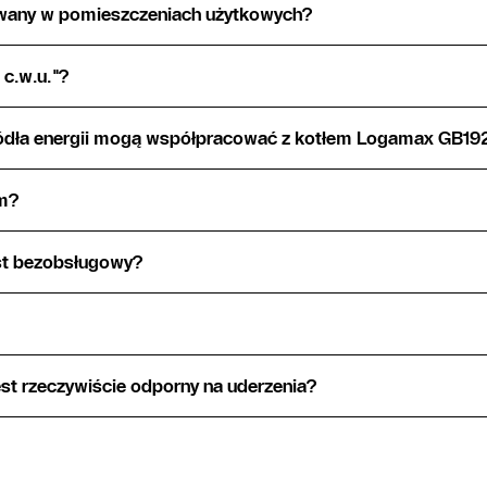
wany w pomieszczeniach użytkowych?
 c.w.u."?
źródła energii mogą współpracować z kotłem Logamax GB19
em?
est bezobsługowy?
est rzeczywiście odporny na uderzenia?