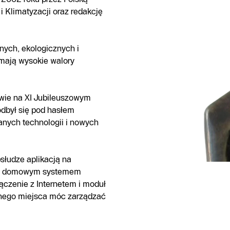
i Klimatyzacji oraz redakcję
ych, ekologicznych i
mają wysokie walory
wie na XI Jubileuszowym
dbył się pod hasłem
anych technologii i nowych
słudze aplikacją na
nia domowym systemem
łączenie z Internetem i moduł
nego miejsca móc zarządzać