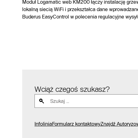
Moduł Logamatic web KM200 łączy instalację grzew
lokalną siecią WiFi i przekształca dane wprowadzan
Buderus EasyControl w polecenia regulacyjne wysyła
Wciąż czegoś szukasz?
Infolinia
Formularz kontaktowy
Znajdź Autoryzo