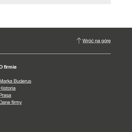
Wróć na górę
O firmie
Marka Buderus
Historia
Prasa
Dane firmy