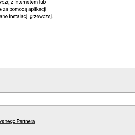
czą z Internetem lub
e za pomocą aplikacji
ne instalacji grzewczej.
Infolinia
Formularz
kontaktowy
Znajdź
wanego Partnera
Autoryzowanego
Partnera