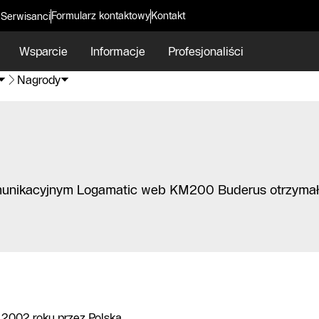
Formularz kontaktowy
Kontakt
 Serwisanci
Wsparcie
Informacje
Profesjonaliści
Nagrody
omunikacyjnym Logamatic web KM200 Buderus otrzymał
 2002 roku przez Polską