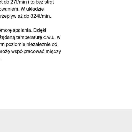
do 27l/min i to bez strat
nowaniem. W układzie
rzepływ aż do 324l/min.
morę spalania. Dzięki
 żądaną temperaturę c.w.u. w
ym poziomie niezależnie od
 możę współpracować między
.
Infolinia
Formularz