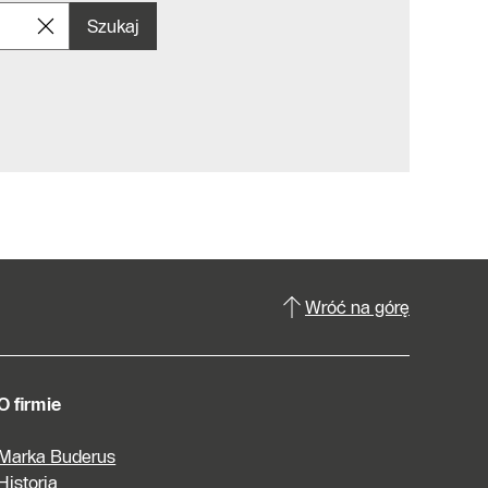
Szukaj
Wróć na górę
O firmie
Marka Buderus
Historia