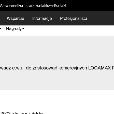
Formularz kontaktowy
Kontakt
 Serwisanci
Wsparcie
Informacje
Profesjonaliści
Nagrody
wacz c.w.u. do zastosowań komercyjnych LOGAMAX 
 2002 roku przez Polską