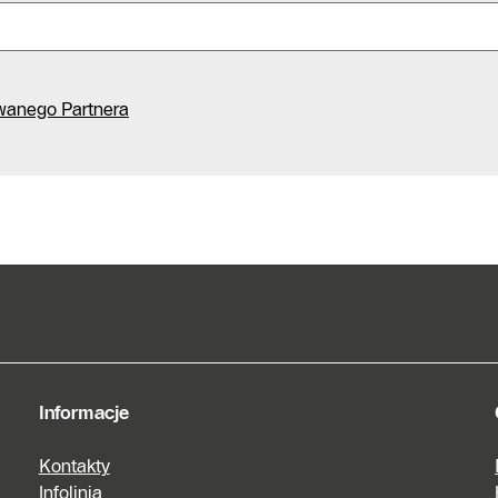
kontaktowy
Znajdź
Autoryzowanego
Partnera
wanego Partnera
Informacje
Kontakty
Infolinia