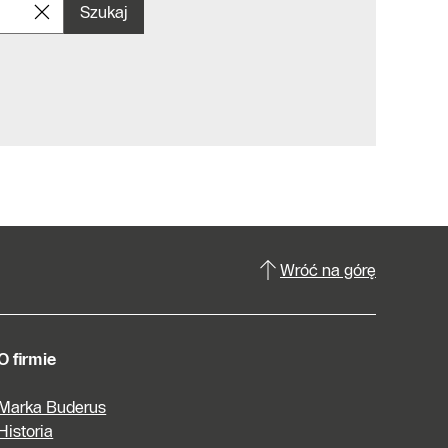
Szukaj
Wróć na górę
O firmie
Marka Buderus
Historia