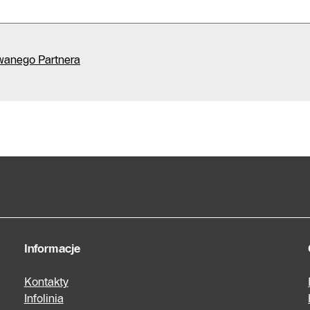
wanego Partnera
Infolinia
Formularz
kontaktowy
Znajdź
Autoryzowanego
Partnera
Informacje
Kontakty
Infolinia