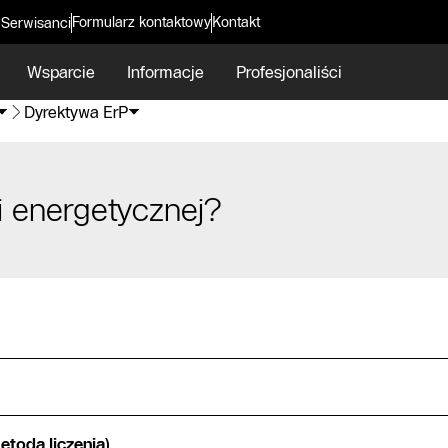
Formularz kontaktowy
Kontakt
 Serwisanci
Wsparcie
Informacje
Profesjonaliści
Dyrektywa ErP
i energetycznej?
etoda liczenia)