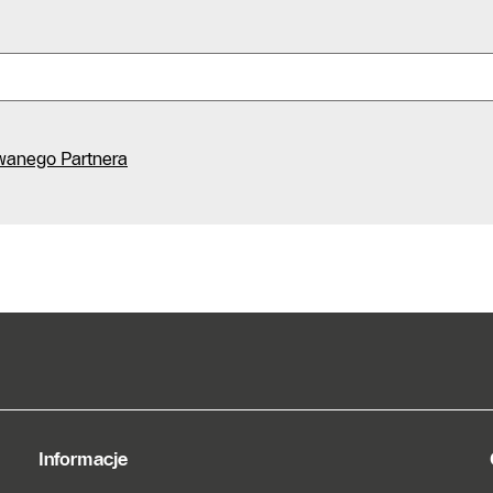
Formularz
kontaktowy
Znajdź
Autoryzowanego
Partnera
wanego Partnera
Informacje