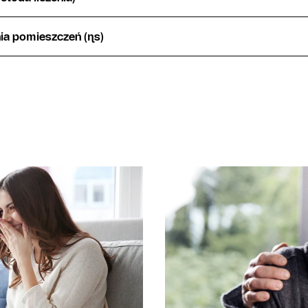
ia pomieszczeń (ɳs)