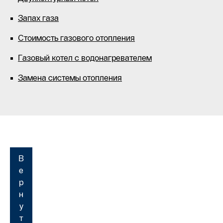
Запах газа
Стоимость газового отопления
Газовый котел с водонагревателем
Замена системы отопления
В
е
р
н
у
т