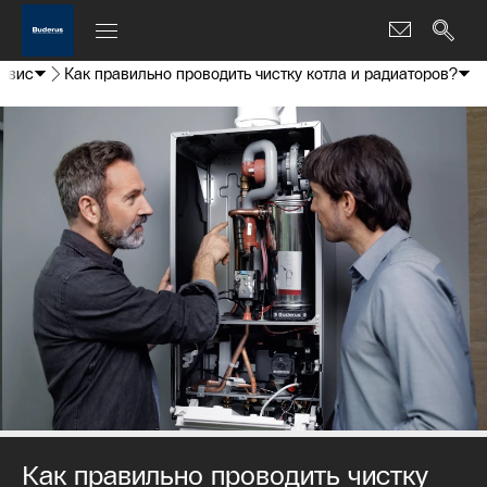
ервис
Как правильно проводить чистку котла и радиаторов?
Как правильно проводить чистку