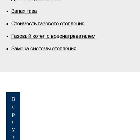
Запах газа
Стоимость газового отопления
Газовый котел с водонагревателем
Замена системы отопления
В
е
р
н
у
т