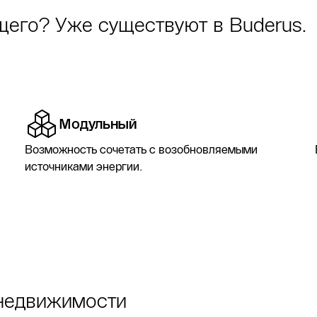
щего? Уже существуют в Buderus.
ели и системы
Модульный
Возможность сочетать с возобновляемыми
источниками энергии.
недвижимости