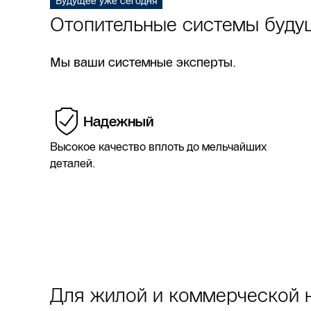
Будущее уже сегодня
Отопительные системы буду
Настенные и напольные котлы, баки-водонагреват
управления
Мы ваши системные эксперты.
Подробнее
Надежный
Высокое качество вплоть до мельчайших
деталей.
Для жилой и коммерческой 