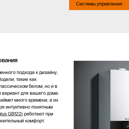
Системы управления
ования
енного подхода к дизайну,
одели, такие как
классическом белом, но и в
й вариант для вашего дома.
займет много времени, а их
ря интуитивно понятным
lus GB122i
работают при
лнительный комфорт.