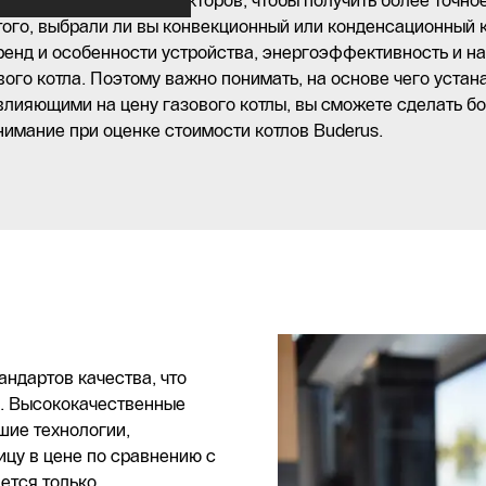
итывать множество факторов, чтобы получить более точно
того, выбрали ли вы конвекционный или конденсационный к
бренд и особенности устройства, энергоэффективность и н
ого котла. Поэтому важно понимать, на основе чего устан
влияющими на цену газового котлы, вы сможете сделать б
нимание при оценке стоимости котлов Buderus.
ндартов качества, что
и. Высококачественные
шие технологии,
ицу в цене по сравнению с
ется только