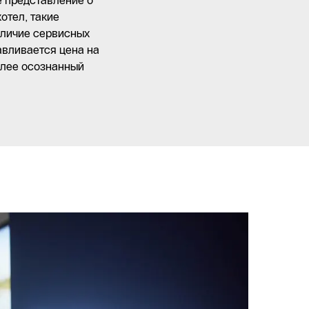
е представление о
отел, такие
аличие сервисных
авливается цена на
олее осознанный