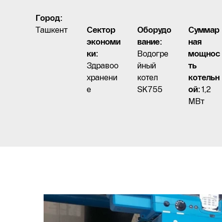
Город:
Ташкент
Сектор
Оборудо
Суммар
экономи
вание:
ная
ки:
Водогре
мощнос
Здравоо
йный
ть
хранени
котел
котельн
е
SK755
ой:
1,2
МВт