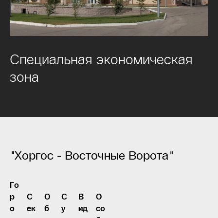
Специальная экономическая
зона
"Хоргос - Восточные Ворота"
Го
р
С
О
С
В
О
о
ек
б
у
ид
со