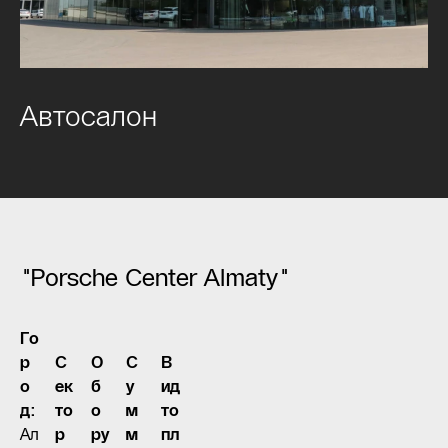
Автосалон
"Porsche Center Almaty"
Го
р
С
О
С
В
о
ек
б
у
ид
д:
то
о
м
то
Ал
р
ру
м
пл