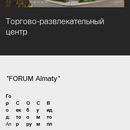
Торгово-развлекательный
центр
"FORUM Almaty"
Го
р
С
О
С
В
о
ек
б
у
ид
д:
то
о
м
то
Ал
р
ру
м
пл