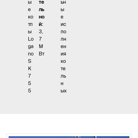
ы
те
ьн
е
ль
ы
ко
но
е
тл
й:
ис
ы
3,
по
Lo
7
лн
ga
М
ен
no
Вт
ия
S
ко
K
те
7
ль
5
н
5
ых