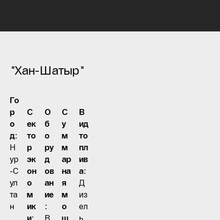
"Хан-Шатыр"
Го
р
С
О
С
В
о
ек
б
у
ид
д:
то
о
м
то
Н
р
ру
м
пл
ур
эк
д
ар
ив
-С
он
ов
на
а:
ул
о
ан
я
Д
та
м
ие
м
из
н
ик
:
о
ел
и:
В
щ
ь