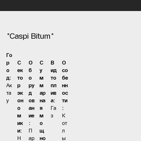
"Caspi Bitum"
Го
р
С
О
С
В
О
о
ек
б
у
ид
со
д:
то
о
м
то
бе
Ак
р
ру
м
пл
нн
та
эк
д
ар
ив
ос
у
он
ов
на
а:
ти
о
ан
я
Га
:
м
ие
м
з
К
ик
:
о
от
и:
П
щ
л
Н
ар
но
ы