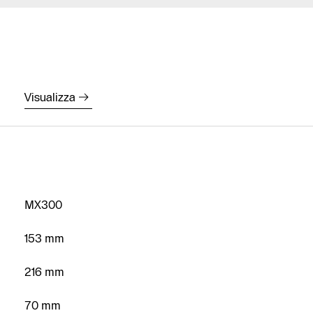
Visualizza
Contattaci
Trova
Installatore
Partner
MX300
Trova Centro
Assistenza
153 mm
Richiedi
216 mm
preventivo
70 mm