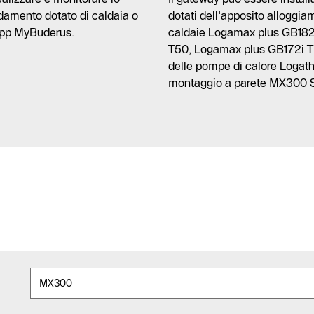
ldamento dotato di caldaia o
dotati dell'apposito allogg
app MyBuderus.
caldaie Logamax plus GB182
T50, Logamax plus GB172i T S
delle pompe di calore Loga
montaggio a parete MX300 