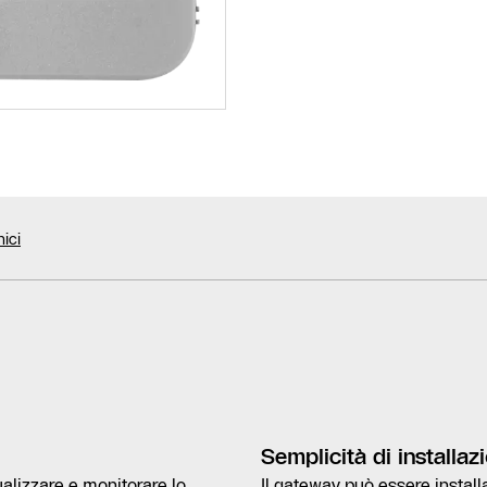
nici
Semplicità di installaz
alizzare e monitorare lo
Il gateway può essere install