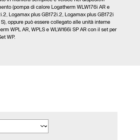
iamento (pompa di calore Logatherm WLW176i AR e
i.2, Logamax plus GB172i.2, Logamax plus GB172i
), oppure può essere collegato alle unità interne
therm WPL AR, WPLS e WLW166i SP AR con il set per
Set WP.