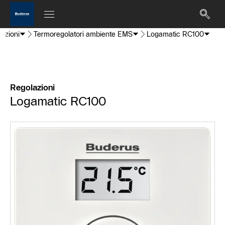
azioni
Termoregolatori ambiente EMS
Logamatic RC100
Regolazioni
Logamatic RC100