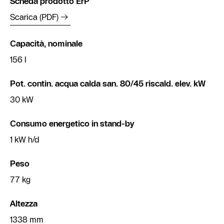
Scheda prodotto ErP
Scarica (PDF)
Capacità, nominale
156 l
Pot. contin. acqua calda san. 80/45 riscald. elev. kW
30 kW
Consumo energetico in stand-by
1 kW h/d
Peso
77 kg
Altezza
1338 mm