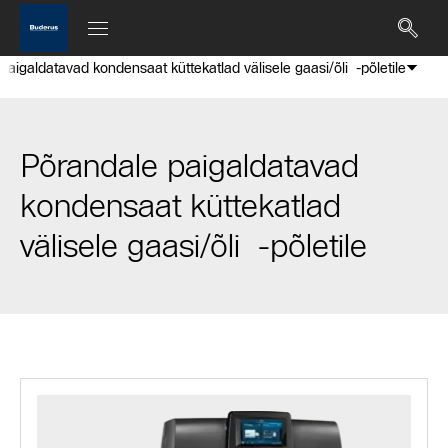
paigaldatavad kondensaat küttekatlad välisele gaasi/õli -põletile
Põrandale paigaldatavad
kondensaat küttekatlad
välisele gaasi/õli -põletile