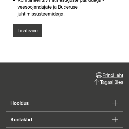
Kombineeritav mitmesuguste paakidega -
veesoojendajate ja Buderuse
juhtimissüsteemidega.
Lisateave
Prindi leht
Tagasi üles
Hooldus
Kontaktid