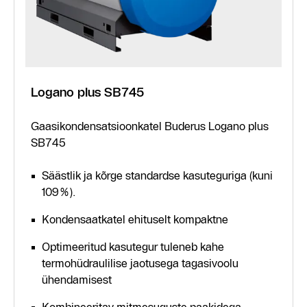
Logano plus SB745
Gaasikondensatsioonkatel Buderus Logano plus
SB745
Säästlik ja kõrge standardse kasuteguriga (kuni
109%).
Kondensaatkatel ehituselt kompaktne
Optimeeritud kasutegur tuleneb kahe
termohüdraulilise jaotusega tagasivoolu
ühendamisest