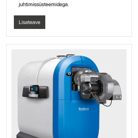
juhtimissüsteemidega.
Lisateave