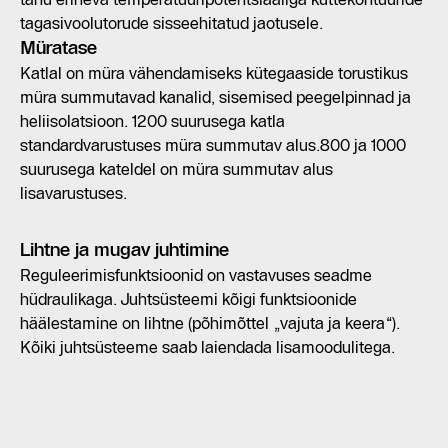
tagasivoolutorude sisseehitatud jaotusele.
Müratase
Katlal on müra vähendamiseks kütegaaside torustikus
müra summutavad kanalid, sisemised peegelpinnad ja
heliisolatsioon. 1200 suurusega katla
standardvarustuses müra summutav alus.800 ja 1000
suurusega kateldel on müra summutav alus
lisavarustuses.
Lihtne ja mugav juhtimine
Reguleerimisfunktsioonid on vastavuses seadme
hüdraulikaga. Juhtsüsteemi kõigi funktsioonide
häälestamine on lihtne (põhimõttel „vajuta ja keera“).
Kõiki juhtsüsteeme saab laiendada lisamoodulitega.