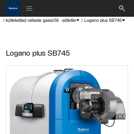
 küttekatlad välisele gaasi/õli -põletile
Logano plus SB745
Logano plus SB745