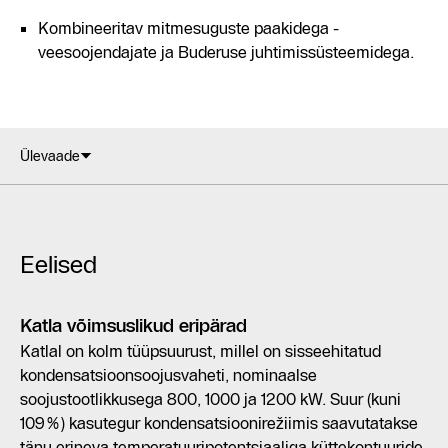
Kombineeritav mitmesuguste paakidega -
veesoojendajate ja Buderuse juhtimissüsteemidega.
Ülevaade
Eelised
Katla võimsuslikud eripärad
Katlal on kolm tüüpsuurust, millel on sisseehitatud
kondensatsioonsoojusvaheti, nominaalse
soojustootlikkusega 800, 1000 ja 1200 kW. Suur (kuni
109%) kasutegur kondensatsioonirežiimis saavutatakse
tänu erineva temperatuuripotentsiaaliga küttekontuuride