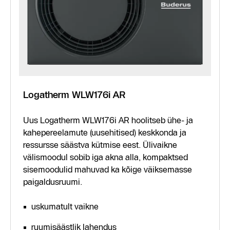
Logatherm WLW176i AR
Uus Logatherm WLW176i AR hoolitseb ühe- ja
kahepereelamute (uusehitised) keskkonda ja
ressursse säästva kütmise eest. Ülivaikne
välismoodul sobib iga akna alla, kompaktsed
sisemoodulid mahuvad ka kõige väiksemasse
paigaldusruumi.
uskumatult vaikne
ruumisäästlik lahendus