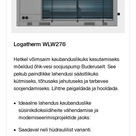
Logatherm WLW276
Hetkel võimsaim kaubanduslikuks kasutamiseks
mõeldud õhk-vesi soojuspump Buderuselt. See
pakub paindlikke lahendusi säästlikuks
kütmiseks, tõhusaks jahutuseks ja tarbevee
soojendamiseks. Lihtne paigaldada ja hooldada.
Ideaalne lahendus kaubanduslike
süsinikdioksiidiheite vähendamise ja
moderniseerimisprojektide jaoks:
Saadaval neli hüdraulilist varianti.