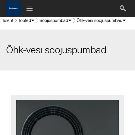
oduleht
Tooted
Soojuspumbad
Õhk-vesi soojuspumbad
Õhk-vesi soojuspumbad