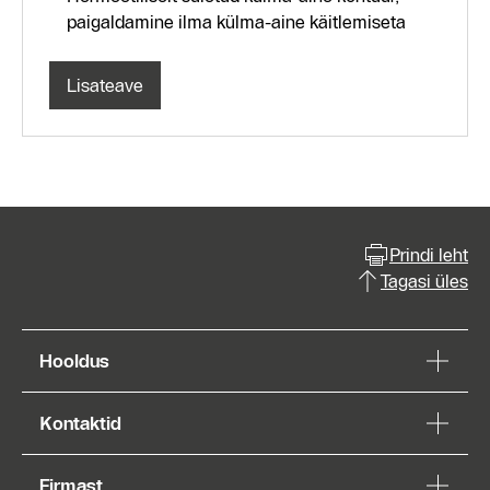
paigaldamine ilma külma-aine käitlemiseta
Lisateave
Prindi leht
Tagasi üles
Hooldus
Kontaktid
Firmast