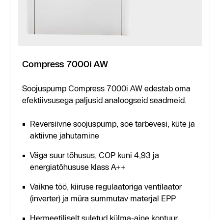
Compress 7000i AW
Soojuspump Compress 7000i AW edestab oma
efektiivsusega paljusid analoogseid seadmeid.
Reversiivne soojuspump, soe tarbevesi, küte ja
aktiivne jahutamine
Väga suur tõhusus, COP kuni 4,93 ja
energiatõhususe klass A++
Vaikne töö, kiiruse regulaatoriga ventilaator
(inverter) ja müra summutav materjal EPP
Hermeetiliselt suletud külma-aine kontuur,