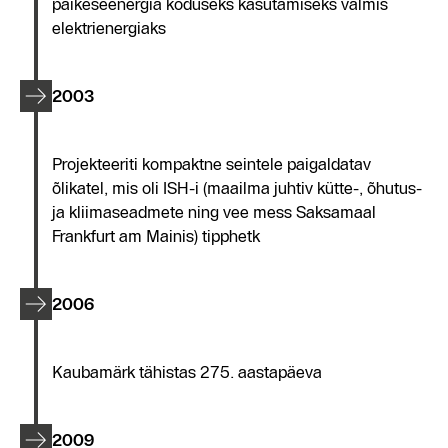
päikeseenergia koduseks kasutamiseks valmis
elektrienergiaks
2003
Projekteeriti kompaktne seintele paigaldatav
õlikatel, mis oli ISH-i (maailma juhtiv kütte-, õhutus-
ja kliimaseadmete ning vee mess Saksamaal
Frankfurt am Mainis) tipphetk
2006
Kaubamärk tähistas 275. aastapäeva
2009