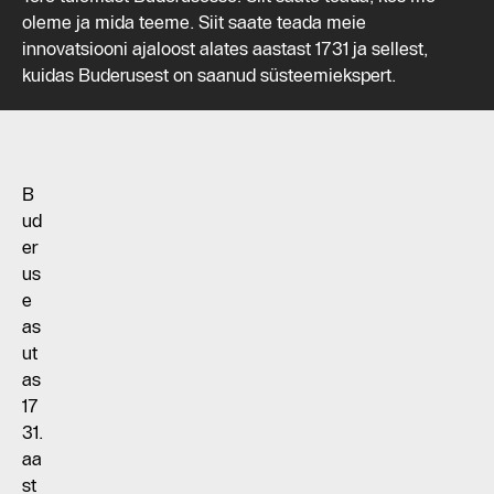
oleme ja mida teeme. Siit saate teada meie
innovatsiooni ajaloost alates aastast 1731 ja sellest,
kuidas Buderusest on saanud süsteemiekspert.
B
ud
er
us
e
as
ut
as
17
31.
aa
st