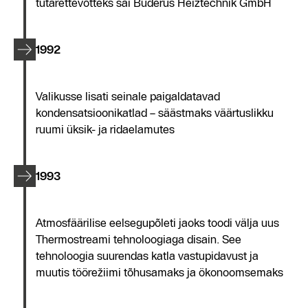
tütarettevõtteks sai Buderus Heiztechnik GmbH
1992
Valikusse lisati seinale paigaldatavad
kondensatsioonikatlad – säästmaks väärtuslikku
ruumi üksik- ja ridaelamutes
1993
Atmosfäärilise eelsegupõleti jaoks toodi välja uus
Thermostreami tehnoloogiaga disain. See
tehnoloogia suurendas katla vastupidavust ja
muutis töörežiimi tõhusamaks ja ökonoomsemaks