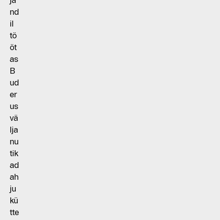
ja
nd
il
tö
öt
as
B
ud
er
us
vä
lja
nu
tik
ad
ah
ju
kü
tte