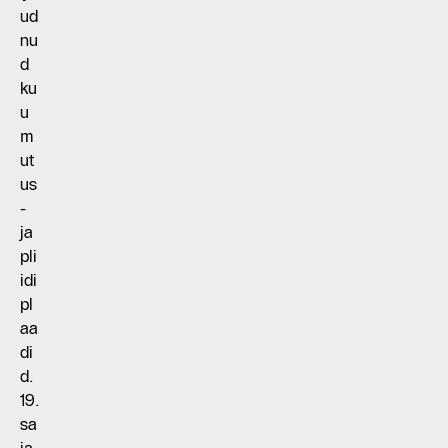
ud
nu
d
ku
u
m
ut
us
-
ja
pli
idi
pl
aa
di
d.
19.
sa