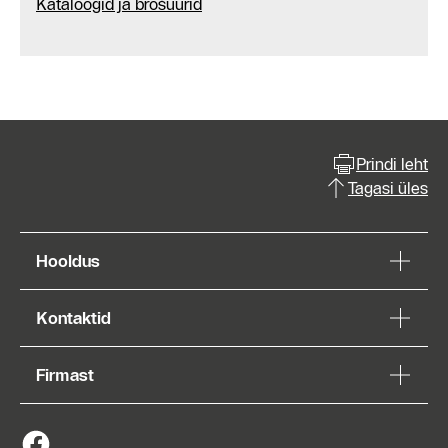
Kataloogid ja brošüürid
Prindi leht
Tagasi üles
Hooldus
Kontaktid
Firmast