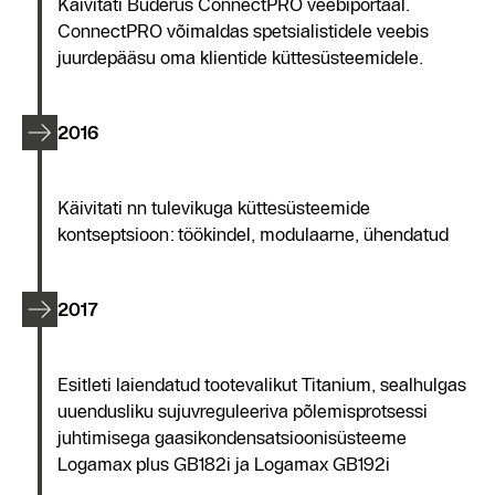
Käivitati Buderus ConnectPRO veebiportaal.
ConnectPRO võimaldas spetsialistidele veebis
juurdepääsu oma klientide küttesüsteemidele.
2016
Käivitati nn tulevikuga küttesüsteemide
kontseptsioon: töökindel, modulaarne, ühendatud
2017
Esitleti laiendatud tootevalikut Titanium, sealhulgas
uuendusliku sujuvreguleeriva põlemisprotsessi
juhtimisega gaasikondensatsioonisüsteeme
Logamax plus GB182i ja Logamax GB192i