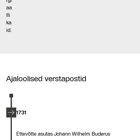
rgi
aa
lli
ka
id.
Ajaloolised verstapostid
1731
Ettevõtte asutas Johann Wilhelm Buderus