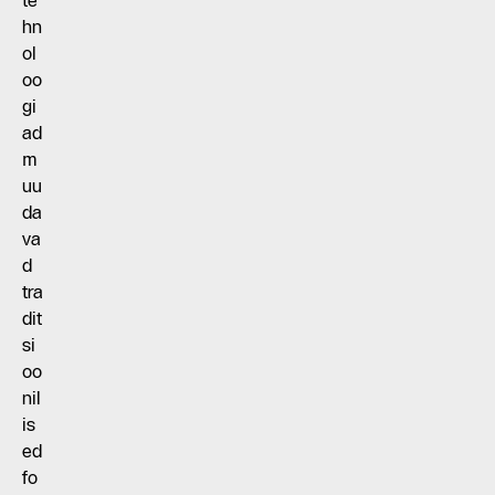
te
hn
ol
oo
gi
ad
m
uu
da
va
d
tra
dit
si
oo
nil
is
ed
fo