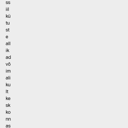
ss
iil
kü
tu
st
e
all
ik
ad
võ
im
ali
ku
lt
ke
sk
ko
nn
as