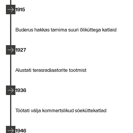
1915
Buderus hakkas tarnima suuri õliküttega katlaid
1927
Alustati terasradiaatorite tootmist
1936
Töötati välja kommertslikud söeküttekatlad
1946