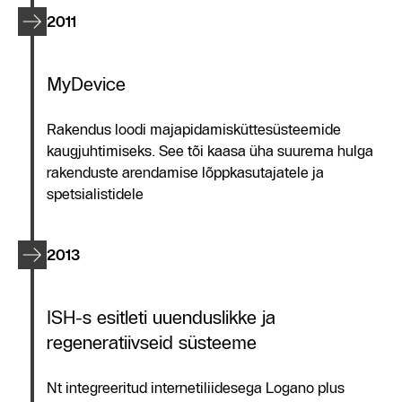
2011
MyDevice
Rakendus loodi majapidamisküttesüsteemide
kaugjuhtimiseks. See tõi kaasa üha suurema hulga
rakenduste arendamise lõppkasutajatele ja
spetsialistidele
2013
ISH-s esitleti uuenduslikke ja
regeneratiivseid süsteeme
Nt integreeritud internetiliidesega Logano plus