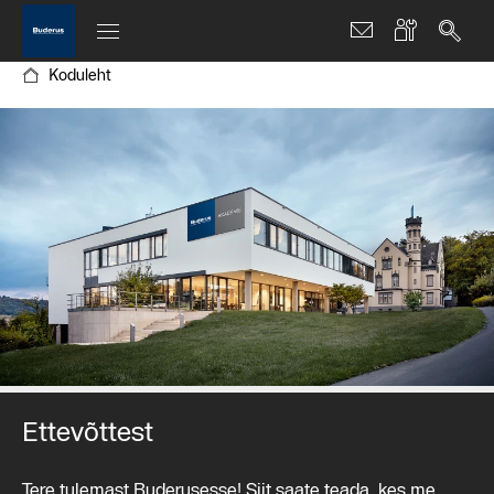
Koduleht
Ettevõttest
Tere tulemast Buderusesse! Siit saate teada, kes me