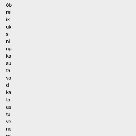
õb
ral
ik
uk
s
ni
ng
ka
su
ta
va
d
ka
ta
as
tu
ve
ne