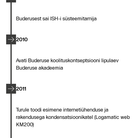
Buderusest sai ISH-i süsteemitarnija
2010
Avati Buderuse koolituskontseptsiooni lipulaev
Buderuse akadeemia
2011
Turule toodi esimene internetiühenduse ja
rakendusega kondensatsioonikatel (Logamatic web
KM200)