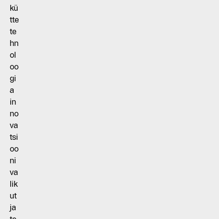
kü
tte
te
hn
ol
oo
gi
a
in
no
va
tsi
oo
ni
va
lik
ut
ja