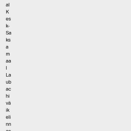
al
K
es
k-
Sa
ks
a
m
aa
l
La
ub
ac
hi
vä
ik
eli
nn