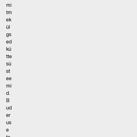
mi
tm
ek
ül
gs
ed
kü
tte
sü
st
ee
mi
d.
B
ud
er
us
e