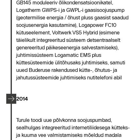
GB145 moduleeriv õlikondensatsioonikatel,
Logatherm GWPS-i ja GWPL-i gaasisoojuspump
(geotermilise energia / õhust pluss gaasist saadud
soojusenergia kasutamine), Logapower FC10
kütuseelement, Voltwerk VS5 Hybrid (esimene
täielikult integreeritud süsteem detsentraalselt
genereeritud päikeseenergia salvestamiseks),
juhtimissüsteem Logamatic EMS plus
küttesüsteemide ülitõhusaks juhtimiseks, samuti
uued Buderuse rakendused kütte-, õhutus- ja
jahutussüsteemide juhtimiseks nutitelefoni abil
2014
Turule toodi uue põlvkonna soojuspumbad,
sealhulgas integreeritud internetiliidesega kütteks-
ja kuuma vee valmistamiseks mõeldud madala