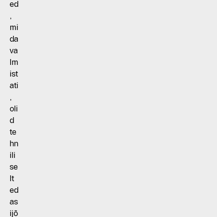
ed
,
mi
da
va
lm
ist
ati
,
oli
d
te
hn
ili
se
lt
ed
as
ijõ