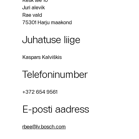
Kesk tee 10
Juri alevik
Rae vald
75301 Harju maakond
Juhatuse liige
Kaspars Kalviškis
Telefoninumber
+372 654 9561
E-posti aadress
rbee@lv.bosch.com