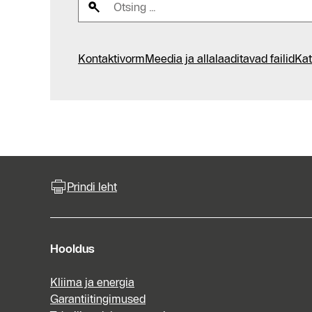
Kontaktivorm
Meedia ja allalaaditavad failid
Kat
Prindi leht
Hooldus
Kliima ja energia
Garantiitingimused