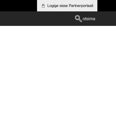
Logige sisse Partnerportaali
otsima