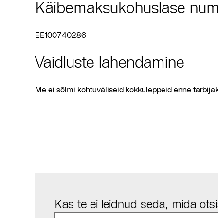
Käibemaksukohuslase num
EE100740286
Vaidluste lahendamine
Me ei sõlmi kohtuväliseid kokkuleppeid enne tarbij
Kas te ei leidnud seda, mida otsi