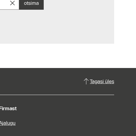
otsima
Tagasi üles
Firmast
Ajalugu