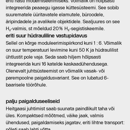
eriti hästi moderniseerimiseks. Võimalik on hõlpsasti
integreerida peaaegu igasse küttesüsteemi. See sobib
suurematele üüritavatele elamutele, büroodele,
äripindadele ja avalikele objektidele. Sealjuures on see
H₂-valmis, st mõeldud 20% H₂-segistiskeemile.
eriti suur hüdrauliline vastupidavus
Sellel on kõrge moduleerimispiirkond kuni 1 : 6. Võimalik
on suur temperatuuri levimine kuni 50 K ja hüdraulilist
ühtlustit pole vaja. Seda saab hiljem hõlpsasti
integreerida kuni 16 katelde kaskaadühendusega.
Olenevalt juhtsüsteemist on võimalik vasak- või
parempoolne paigaldusvariant. See on lubatud 6-
baarisele töörõhule.
palju paigalduseeliseid
Heitgaasi juhtimist saab suunata paindlikult taha või
üles. Kompaktsed mõõtmed, väike jaak, valmis
ühendused, paigaldamiseks jagatav, eriti lihtne transport:
põleti saab lahti võtta.