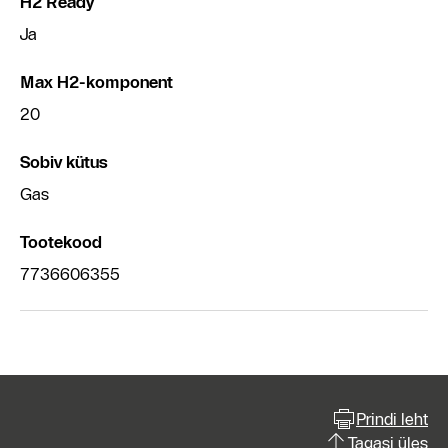
H2 Ready
Ja
Max H2-komponent
20
Sobiv kütus
Gas
Tootekood
7736606355
Prindi leht
Tagasi üles