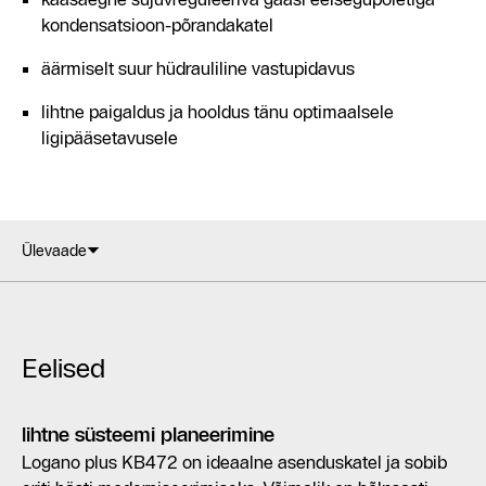
kondensatsioon-põrandakatel
äärmiselt suur hüdrauliline vastupidavus
lihtne paigaldus ja hooldus tänu optimaalsele
ligipääsetavusele
Ülevaade
Eelised
lihtne süsteemi planeerimine
Logano plus KB472 on ideaalne asenduskatel ja sobib