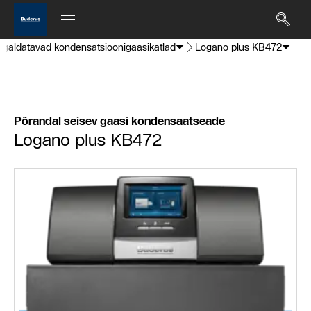
igaldatavad kondensatsioonigaasikatlad
Logano plus KB472
Põrandal seisev gaasi kondensaatseade
Logano plus KB472