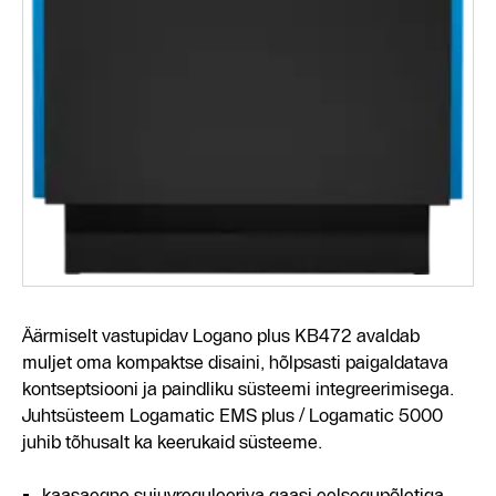
Äärmiselt vastupidav Logano plus KB472 avaldab
muljet oma kompaktse disaini, hõlpsasti paigaldatava
kontseptsiooni ja paindliku süsteemi integreerimisega.
Juhtsüsteem Logamatic EMS plus / Logamatic 5000
juhib tõhusalt ka keerukaid süsteeme.
kaasaegne sujuvreguleeriva gaasi eelsegupõletiga