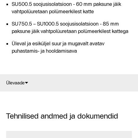
SU500.5 soojusisolatsioon - 60 mm paksune jäik
vahtpolüuretaan polümeerkilest katte
SU750.5 – SU1000.5 soojusisolatsioon - 85 mm
paksune jäik vahtpolüuretaan polümeerkilest kattega
Üleval ja esiküljel suur ja mugavalt avatav
puhastamis- ja hooldamisava
Ülevaade
Tehnilised andmed ja dokumendid