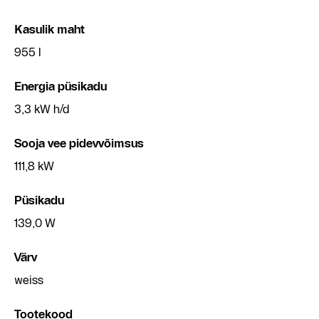
Kasulik maht
955 l
Energia püsikadu
3,3 kW h/d
Sooja vee pidevvõimsus
111,8 kW
Püsikadu
139,0 W
Värv
weiss
Tootekood