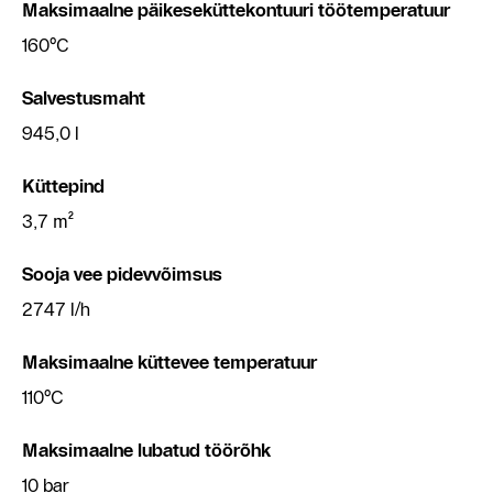
Maksimaalne päikeseküttekontuuri töötemperatuur
160°C
Salvestusmaht
945,0 l
Küttepind
3,7 m²
Sooja vee pidevvõimsus
2747 l/h
Maksimaalne küttevee temperatuur
110°C
Maksimaalne lubatud töörõhk
10 bar