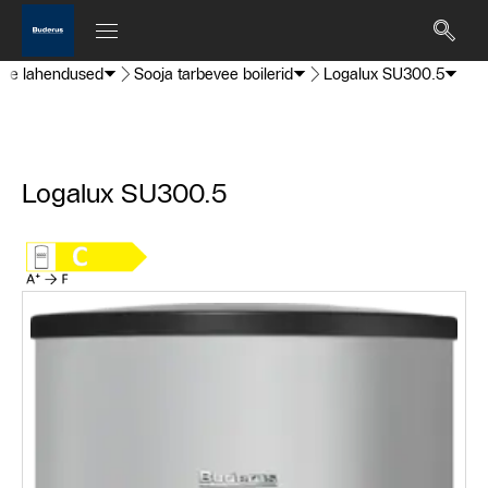
vee lahendused
Sooja tarbevee boilerid
Logalux SU300.5
Logalux SU300.5