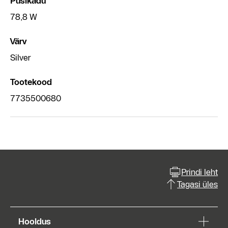
Püsikadu
78,8 W
Värv
Silver
Tootekood
7735500680
Prindi leht
Tagasi üles
Hooldus