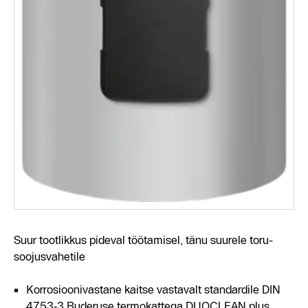
Suur tootlikkus pideval töötamisel, tänu suurele toru-
soojusvahetile
Korrosioonivastane kaitse vastavalt standardile DIN
4753‑3 Buderuse termokattega DUOCLEAN plus