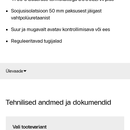
Soojusisolatsioon 50 mm paksusest jäigast
vahtpolüuretaanist
Suur ja mugavalt avatav kontrollimisava või ees
Reguleeritavad tugijalad
Ülevaade
Tehnilised andmed ja dokumendid
Vali tootevariant