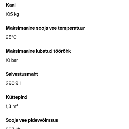
Kaal
105 kg
Maksimaalne sooja vee temperatuur
95°C
Maksimaalne lubatud töörõhk
10 bar
Salvestusmaht
290,9 l
Küttepind
1,3 m²
Sooja vee pidevvõimsus