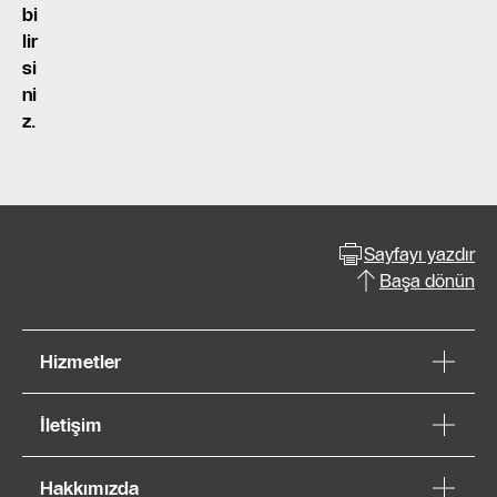
bi
lir
si
ni
z.
Sayfayı yazdır
Başa dönün
Hizmetler
İletişim
Hakkımızda