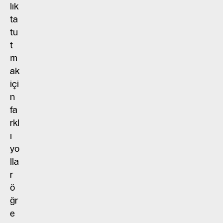
lık
ta
tu
t
m
ak
içi
n
fa
rkl
ı
yo
lla
r
ö
ğr
e