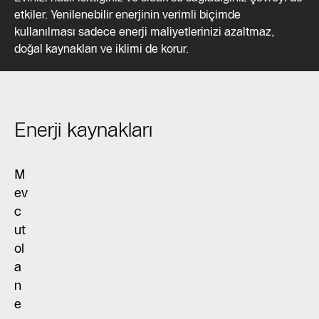
etkiler. Yenilenebilir enerjinin verimli biçimde
kullanılması sadece enerji maliyetlerinizi azaltmaz,
doğal kaynakları ve iklimi de korur.
Enerji kaynakları
M
ev
c
ut
ol
a
n
e