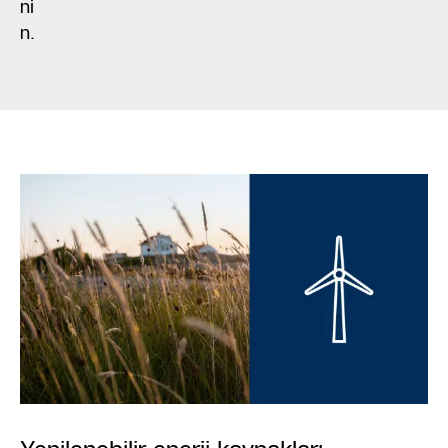
ni
n.