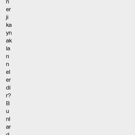
n
er
ji
ka
yn
ak
la
rı
n
el
er
di
r?
B
u
nl
ar
d