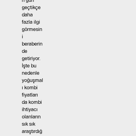
n gün
geçtikçe
daha
fazla ilgi
görmesin
i
beraberin
de
getiriyor.
İşte bu
nedenle
yoğuşmal
ı kombi
fiyatları
da kombi
ihtiyacı
olanların
sık sık
araştırdığ