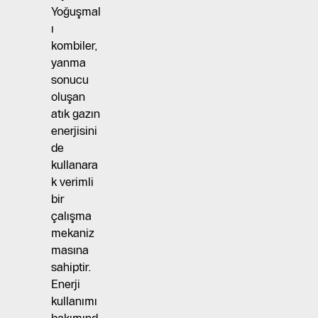
Yoğuşmal
ı
kombiler,
yanma
sonucu
oluşan
atık gazın
enerjisini
de
kullanara
k verimli
bir
çalışma
mekaniz
masına
sahiptir.
Enerji
kullanımı