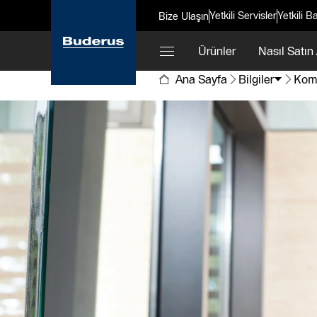
Yetkili Servisler
Yetkili Ba
Bize Ulaşın
Ürünler
Nasıl Satın 
Ana Sayfa
Bilgiler
Komb