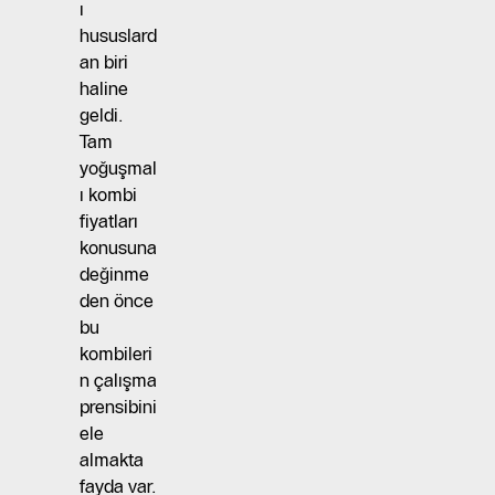
ı
hususlard
an biri
haline
geldi.
Tam
yoğuşmal
ı kombi
fiyatları
konusuna
değinme
den önce
bu
kombileri
n çalışma
prensibini
ele
almakta
fayda var.