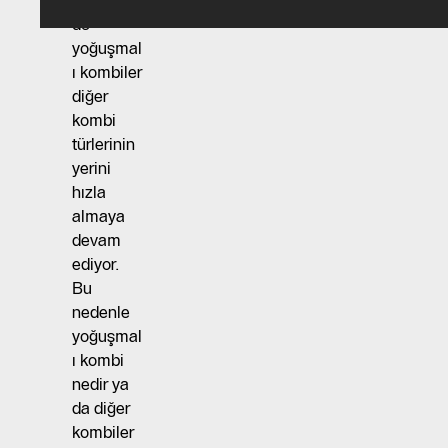
Günümüz
de
yoğuşmal
ı kombiler
diğer
kombi
türlerinin
yerini
hızla
almaya
devam
ediyor.
Bu
nedenle
yoğuşmal
ı kombi
nedir ya
da diğer
kombiler