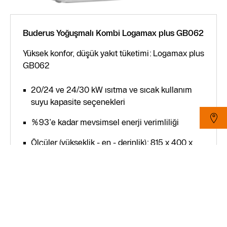
Buderus Yoğuşmalı Kombi Logamax plus GB062
Yüksek konfor, düşük yakıt tüketimi: Logamax plus
GB062
20/24 ve 24/30 kW ısıtma ve sıcak kullanım
suyu kapasite seçenekleri
%93’e kadar mevsimsel enerji verimliliği
Ölçüler (yükseklik - en - derinlik): 815 x 400 x
300 mm
Sessiz calışma (≤47 dB(A))
Ürünü inceleyin